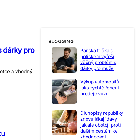
BLOGGING
s dárky pro
Pánská trička s
potiskem vyřeší
věčný problém s
dárky pro muže
i otce a vhodný
Výkup automobilů
jako rychlé řešení
prodeje vozu
Dluhopisy republiky
znovu lákají davy,
jak ale obstojí proti
dalším cestám ke
zu
zhodnocení