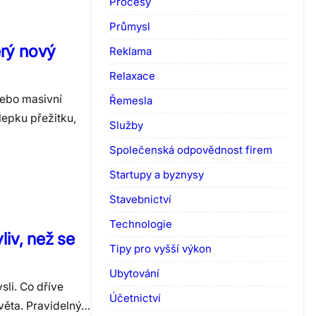
Procesy
Průmysl
erý nový
Reklama
Relaxace
nebo masivní
Řemesla
lepku přežitku,
Služby
Společenská odpovědnost firem
Startupy a byznysy
Stavebnictví
Technologie
liv, než se
Tipy pro vyšší výkon
Ubytování
sli. Co dříve
Účetnictví
světa. Pravidelný…