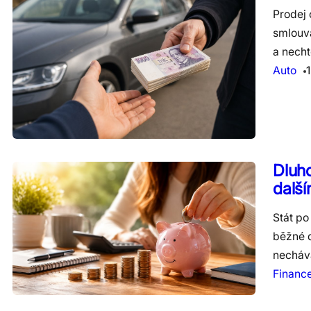
Prodej 
smlouvá
a necht
Auto
Dluho
dalš
Stát po
běžné d
necháv
Financ