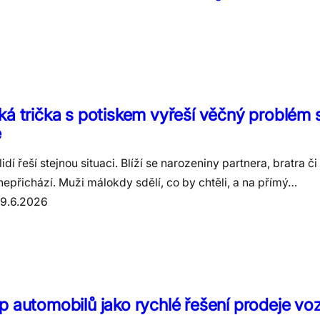
á trička s potiskem vyřeší věčný problém 
e
idí řeší stejnou situaci. Blíží se narozeniny partnera, bratra č
epřichází. Muži málokdy sdělí, co by chtěli, a na přímý…
19.6.2026
 automobilů jako rychlé řešení prodeje vo