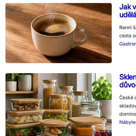
Jak 
udělá
Ranní š
cesta o
Gastro
Sklen
důvod
České d
skladov
domino
Nábytek