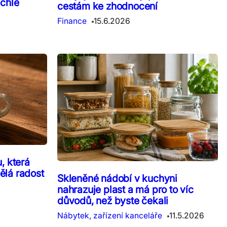
ychlé
cestám ke zhodnocení
Finance
15.6.2026
, která
lá radost
Skleněné nádobí v kuchyni
nahrazuje plast a má pro to víc
důvodů, než byste čekali
Nábytek, zařízení kanceláře
11.5.2026