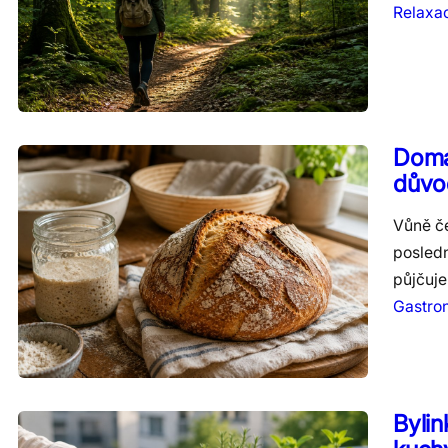
Relaxa
Domá
důvo
Vůně če
posledn
půjčuj
Gastro
Bylin