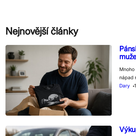
Nejnovější články
Pánsk
muž
Mnoho l
nápad n
Dary
Výkup