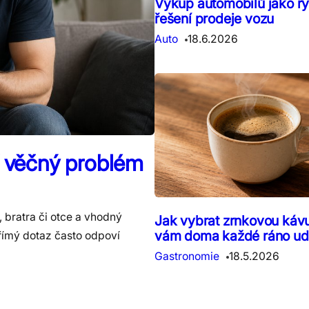
Výkup automobilů jako r
řešení prodeje vozu
Auto
18.6.2026
í věčný problém
a, bratra či otce a vhodný
Jak vybrat zrnkovou kávu
vám doma každé ráno udě
přímý dotaz často odpoví
Gastronomie
18.5.2026