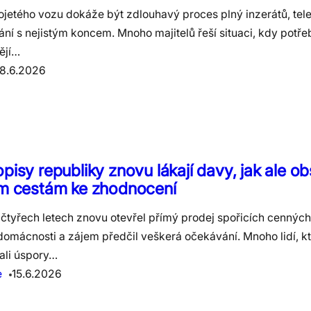
ojetého vozu dokáže být zdlouhavý proces plný inzerátů, tel
ní s nejistým koncem. Mnoho majitelů řeší situaci, kdy potře
ějí…
18.6.2026
pisy republiky znovu lákají davy, jak ale obs
ím cestám ke zhodnocení
 čtyřech letech znovu otevřel přímý prodej spořicích cenných
omácnosti a zájem předčil veškerá očekávání. Mnoho lidí, k
ali úspory…
e
15.6.2026