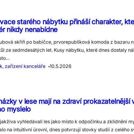
ace starého nábytku přináší charakter, kt
iér nikdy nenabídne
dubová skříň po babičce, prvorepubliková komoda z bazaru 
tůl ze sedmdesátých let. Kusy nábytku, které dnes dostaly ná
asto…
, zařízení kanceláře
10.5.2026
ázky v lese mají na zdraví prokazatelnější v
ho myslelo
jakživa vyhledávali les jako místo k odpočinku a zklidnění my
lo na intuitivní úrovni, dnes potvrzují stovky studií z celého 