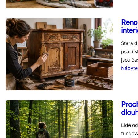
Renov
inter
Stará 
psací s
jsou č
Nábytek
Proch
dlou
Lidé od
fungova