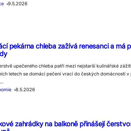
ce
9.5.2026
cí pekárna chleba zažívá renesanci a má p
dy
rstvě upečeného chleba patří mezi nejstarší kulinářské zážitk
ích letech se domácí pečení vrací do českých domácností v 
e…
nomie
8.5.2026
kové zahrádky na balkoně přinášejí čerstvo