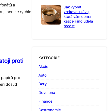
efonátů a
Jak vybrat
zrnkovou kávu,
bují peníze rychle
která vám doma
každé ráno udělá
radost
KATEGORIE
tojí proti
Akcie
Auto
 papírů pro
Dary
teří dosud
Dovolená
Finance
Gastronomie