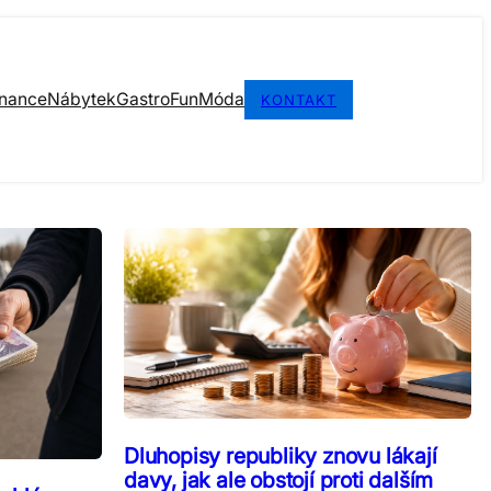
inance
Nábytek
Gastro
Fun
Móda
KONTAKT
Dluhopisy republiky znovu lákají
davy, jak ale obstojí proti dalším