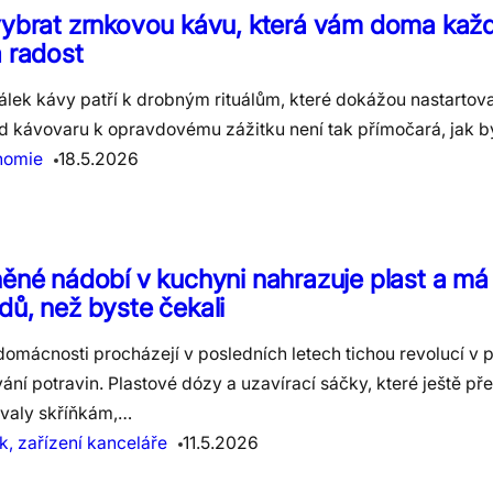
vybrat zrnkovou kávu, která vám doma kaž
 radost
álek kávy patří k drobným rituálům, které dokážou nastartov
d kávovaru k opravdovému zážitku není tak přímočará, jak 
nomie
18.5.2026
ěné nádobí v kuchyni nahrazuje plast a má 
ů, než byste čekali
omácnosti procházejí v posledních letech tichou revolucí v p
ání potravin. Plastové dózy a uzavírací sáčky, které ještě pře
valy skříňkám,…
, zařízení kanceláře
11.5.2026