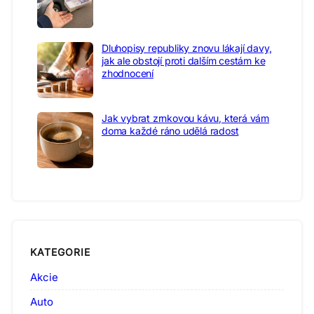
Dluhopisy republiky znovu lákají davy,
jak ale obstojí proti dalším cestám ke
zhodnocení
Jak vybrat zrnkovou kávu, která vám
doma každé ráno udělá radost
KATEGORIE
Akcie
Auto