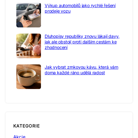
Výkup automobilů jako rychlé řešení
prodeje vozu
Dluhopisy republiky znovu lákají davy,
jak ale obstojí proti dalším cestám ke
zhodnocení
Jak vybrat zrnkovou kávu, která vám
doma každé ráno udělá radost
KATEGORIE
Akcie