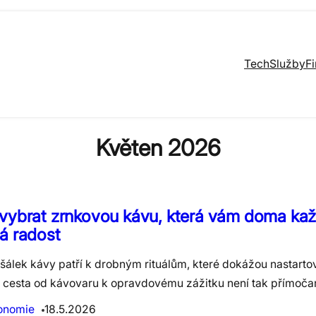
Tech
Služby
F
Květen 2026
vybrat zrnkovou kávu, která vám doma ka
á radost
šálek kávy patří k drobným rituálům, které dokážou nastartov
 cesta od kávovaru k opravdovému zážitku není tak přímočar
onomie
18.5.2026