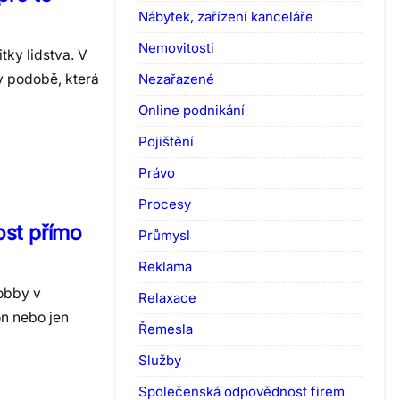
Nábytek, zařízení kanceláře
Nemovitosti
tky lidstva. V
Nezařazené
v podobě, která
Online podnikání
Pojištění
Právo
Procesy
ost přímo
Průmysl
Reklama
hobby v
Relaxace
on nebo jen
Řemesla
Služby
Společenská odpovědnost firem