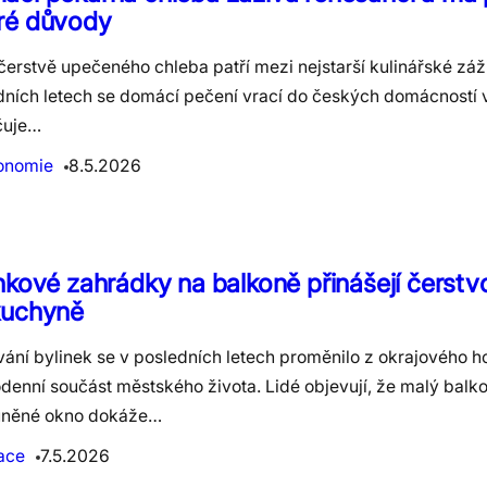
ré důvody
erstvě upečeného chleba patří mezi nejstarší kulinářské záži
dních letech se domácí pečení vrací do českých domácností 
jčuje…
onomie
8.5.2026
nkové zahrádky na balkoně přinášejí čerstv
kuchyně
vání bylinek se v posledních letech proměnilo z okrajového 
denní součást městského života. Lidé objevují, že malý balk
uněné okno dokáže…
ace
7.5.2026