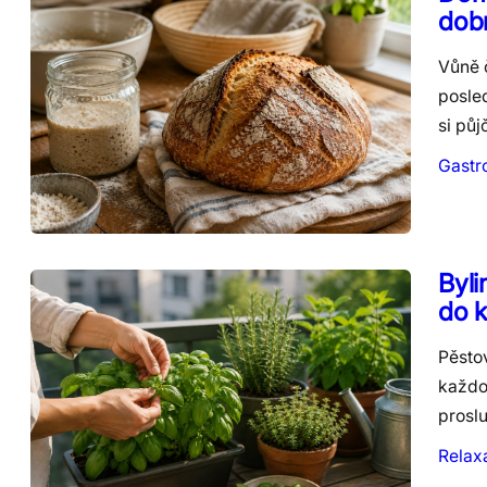
dob
Vůně č
posle
si pů
Gastr
Byli
do 
Pěsto
každo
prosl
Relax