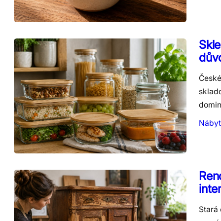
Skle
důvo
České 
sklado
domin
Nábyt
Reno
inte
Stará