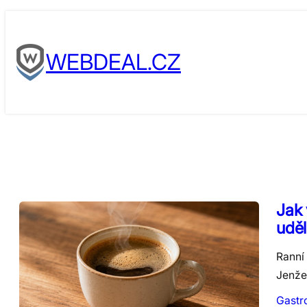
Skip
to
WEBDEAL.CZ
content
Jak 
uděl
Ranní 
Jenže
Gastr