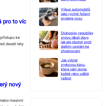
Výkup automobilů
jako rychlé řešení
prodeje vozu
 pro to víc
Dluhopisy republiky
znovu lákají davy,
 přístupu ke
jak ale obstojí proti
ed deseti lety
dalším cestám ke
zhodnocení
Jak vybrat
zrnkovou kávu,
která vám doma
každé ráno udělá
radost
terý nový
 nebo masivní