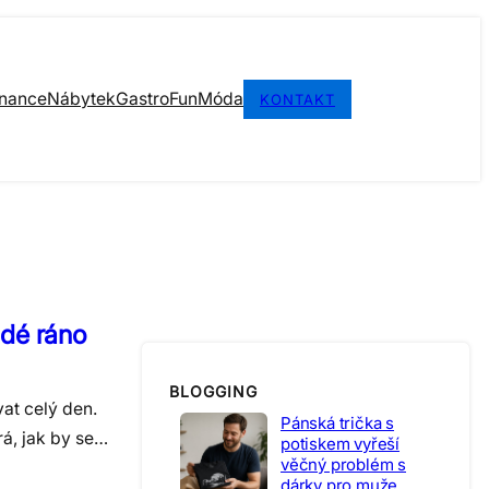
inance
Nábytek
Gastro
Fun
Móda
KONTAKT
ždé ráno
BLOGGING
at celý den.
Pánská trička s
á, jak by se…
potiskem vyřeší
věčný problém s
dárky pro muže