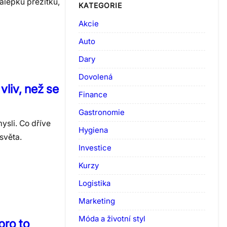
álepku přežitku,
KATEGORIE
Akcie
Auto
Dary
Dovolená
vliv, než se
Finance
Gastronomie
ysli. Co dříve
Hygiena
 světa.
Investice
Kurzy
Logistika
Marketing
Móda a životní styl
pro to