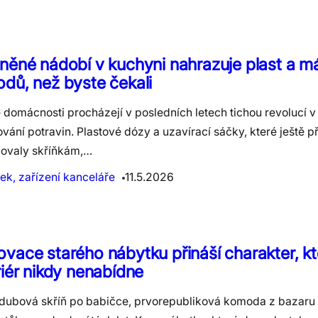
něné nádobí v kuchyni nahrazuje plast a má
dů, než byste čekali
domácnosti procházejí v posledních letech tichou revolucí v
vání potravin. Plastové dózy a uzavírací sáčky, které ještě př
ovaly skříňkám,…
ek, zařízení kanceláře
11.5.2026
vace starého nábytku přináší charakter, k
riér nikdy nenabídne
 dubová skříň po babičce, prvorepubliková komoda z bazaru