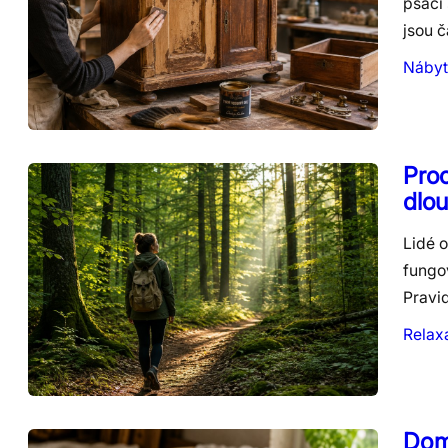
psací 
jsou 
Nábyt
Proc
dlo
Lidé o
fungov
Pravi
Relax
Domá