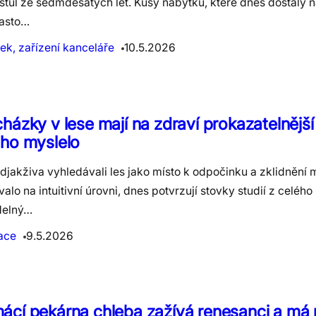
stůl ze sedmdesátých let. Kusy nábytku, které dnes dostaly n
často…
ek, zařízení kanceláře
10.5.2026
házky v lese mají na zdraví prokazatelnější 
uho myslelo
djakživa vyhledávali les jako místo k odpočinku a zklidnění m
alo na intuitivní úrovni, dnes potvrzují stovky studií z celého
delný…
ace
9.5.2026
cí pekárna chleba zažívá renesanci a má 