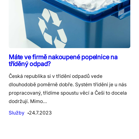
Máte ve firmě nakoupené popelnice na
tříděný odpad?
Česká republika si v třídění odpadů vede
dlouhodobě poměrně dobře. Systém třídění je u nás
propracovaný, třídíme spoustu věcí a Češi to docela
dodržují. Mimo…
Služby
24.7.2023