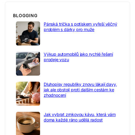
BLOGGING
Pánská trička s potiskem vyřeší věčný
problém s dárky pro muže
Výkup automobilů jako rychlé řešení
prodeje vozu
Dluhopisy republiky znovu lákají davy,
jak ale obstojí proti dalším cestám ke
zhodnocení
Jak vybrat zrnkovou kávu, která vám
doma každé ráno udělá radost