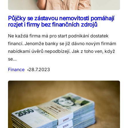
Půjčky se zástavou nemovitosti pomáhají
rozjet i firmy bez finančních zdrojů
Ne každá firma má pro start podnikání dostatek
financí. Jenomže banky se již dávno novým firmám
nabídkami úvěrů nepodbízejí. Jak z toho ven, když
se…
Finance
28.7.2023