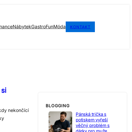
inance
Nábytek
Gastro
Fun
Móda
KONTAKT
 si
BLOGGING
ikdy nekončící
Pánská trička s
ky
potiskem vyřeší
věčný problém s
dárky pro muže