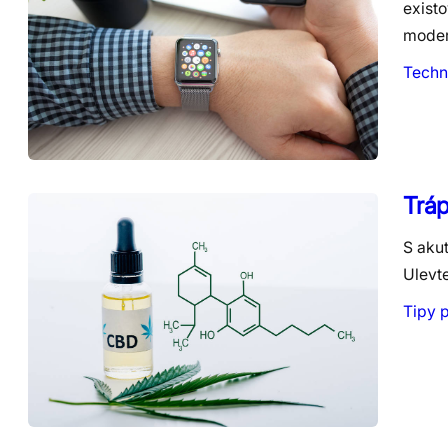
exist
moder
Techn
Tráp
S akut
Ulevte
Tipy 