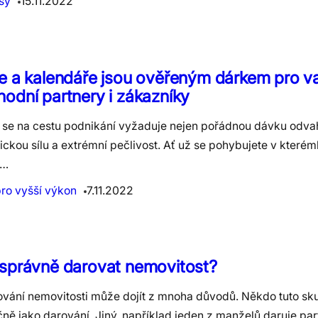
sy
15.11.2022
e a kalendáře jsou ověřeným dárkem pro v
odní partnery i zákazníky
 se na cestu podnikání vyžaduje nejen pořádnou dávku odvah
ckou sílu a extrémní pečlivost. Ať už se pohybujete v kterém
é…
pro vyšší výkon
7.11.2022
 správně darovat nemovitost?
ování nemovitosti může dojít z mnoha důvodů. Někdo tuto sk
ně jako darování. Jiný, například jeden z manželů daruje par