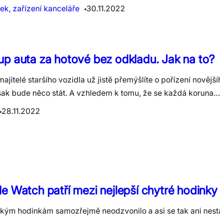
ek, zařízení kanceláře
30.11.2022
p auta za hotové bez odkladu. Jak na to?
ajitelé staršího vozidla už jistě přemýšlíte o pořízení novějš
šak bude něco stát. A vzhledem k tomu, že se každá koruna…
28.11.2022
e Watch patří mezi nejlepší chytré hodink
ckým hodinkám samozřejmě neodzvonilo a asi se tak ani nest