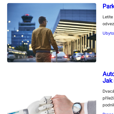
Park
Letíte
odvez
Ubyto
Auto
Jak 
Dvacát
přílež
podnik