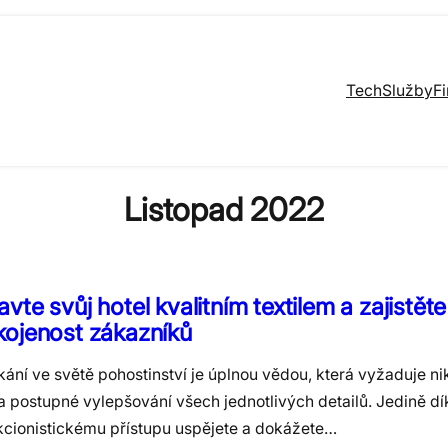
Tech
Služby
F
Listopad 2022
vte svůj hotel kvalitním textilem a zajistěte
kojenost zákazníků
ání ve světě pohostinství je úplnou vědou, která vyžaduje n
a postupné vylepšování všech jednotlivých detailů. Jedině dí
kcionistickému přístupu uspějete a dokážete…