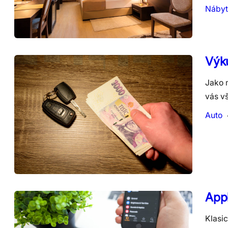
Nábyt
Výku
Jako m
vás v
Auto
Appl
Klasi