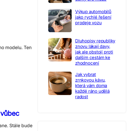
Výkup automobilů
jako rychlé řešení
prodeje vozu
Dluhopisy republiky
znovu lákají davy,
ího modelu. Ten
jak ale obstojí proti
dalším cestám ke
zhodnocení
Jak vybrat
zrnkovou kávu,
která vám doma
každé ráno udělá
radost
y vůbec
ane. Stále bude