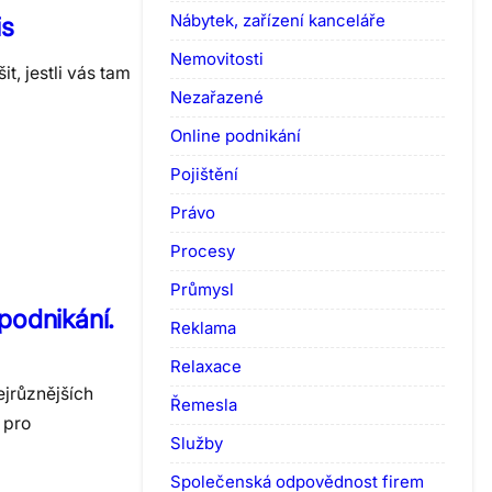
Nábytek, zařízení kanceláře
is
Nemovitosti
t, jestli vás tam
Nezařazené
Online podnikání
Pojištění
Právo
Procesy
Průmysl
podnikání.
Reklama
Relaxace
ejrůznějších
Řemesla
 pro
Služby
Společenská odpovědnost firem