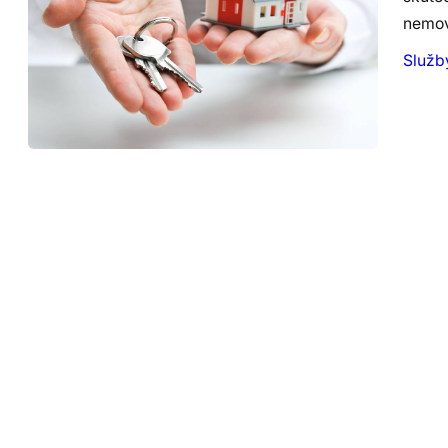
nemov
Služb