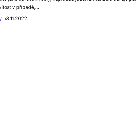
itost v případě,…
y
3.11.2022