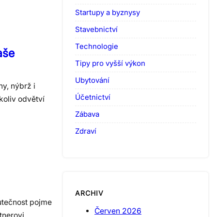
Startupy a byznysy
Stavebnictví
Technologie
aše
Tipy pro vyšší výkon
Ubytování
y, nýbrž i
Účetnictví
koliv odvětví
Zábava
Zdraví
ARCHIV
utečnost pojme
Červen 2026
tnerovi