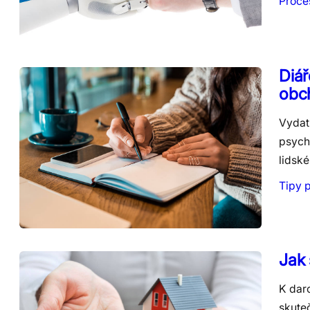
Proce
Diář
obch
Vydat
psychi
lidsk
Tipy 
Jak
K dar
skuteč