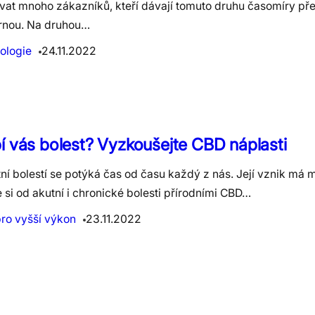
ovat mnoho zákazníků, kteří dávají tomuto druhu časomíry př
nou. Na druhou…
ologie
24.11.2022
í vás bolest? Vyzkoušejte CBD náplasti
ní bolestí se potýká čas od času každý z nás. Její vznik má 
 si od akutní i chronické bolesti přírodními CBD…
pro vyšší výkon
23.11.2022