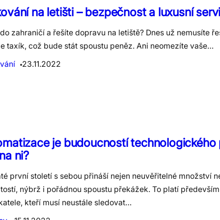
ování na letišti – bezpečnost a luxusní serv
 do zahraničí a řešíte dopravu na letiště? Dnes už nemusíte řeši
e taxík, což bude stát spoustu peněz. Ani neomezíte vaše…
vání
23.11.2022
matizace je budoucností technologického 
na ni?
é první století s sebou přináší nejen neuvěřitelné množství n
itostí, nýbrž i pořádnou spoustu překážek. To platí především
atele, kteří musí neustále sledovat…