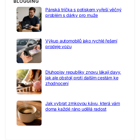
BLOGGING
Pánská trička s potiskem vyřeší věčný
problém s dárky pro muže
Výkup automobilů jako rychlé řešení
prodeje vozu
Dluhopisy republiky znovu lákají davy,
jak ale obstojí proti dalším cestám ke
zhodnocení
Jak vybrat zrnkovou kávu, která vám
doma každé ráno udělá radost