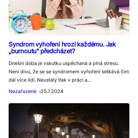
Syndrom vyhoření hrozí každému. Jak
„burnoutu“ předcházet?
Dnešní doba je vskutku uspěchaná a plná stresu.
Není divu, že se se syndromem vyhoření setkává čím
dál více lidí. Neustálý tlak v práci a…
Nezařazené
25.7.2024