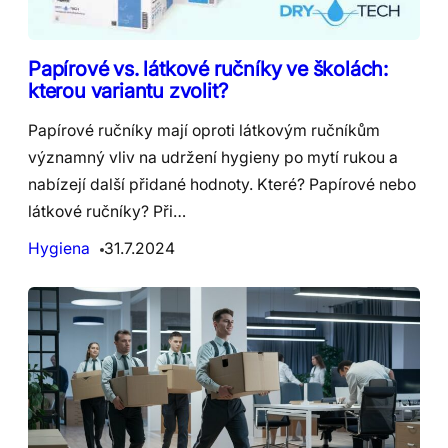
Papírové vs. látkové ručníky ve školách:
kterou variantu zvolit?
Papírové ručníky mají oproti látkovým ručníkům
významný vliv na udržení hygieny po mytí rukou a
nabízejí další přidané hodnoty. Které? Papírové nebo
látkové ručníky? Při…
Hygiena
31.7.2024