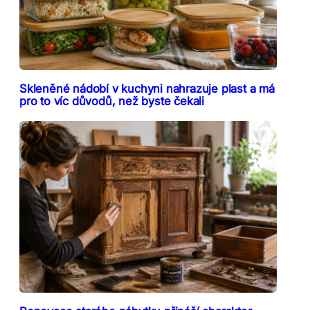
Skleněné nádobí v kuchyni nahrazuje plast a má
pro to víc důvodů, než byste čekali