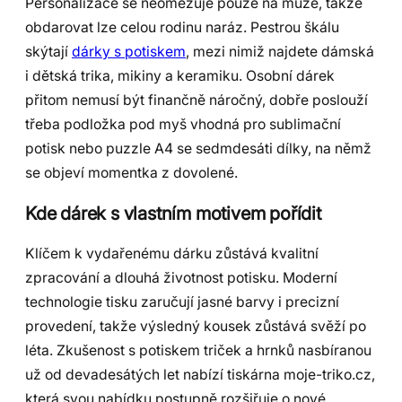
Personalizace se neomezuje pouze na muže, takže
obdarovat lze celou rodinu naráz. Pestrou škálu
skýtají
dárky s potiskem
, mezi nimiž najdete dámská
i dětská trika, mikiny a keramiku. Osobní dárek
přitom nemusí být finančně náročný, dobře poslouží
třeba podložka pod myš vhodná pro sublimační
potisk nebo puzzle A4 se sedmdesáti dílky, na němž
se objeví momentka z dovolené.
Kde dárek s vlastním motivem pořídit
Klíčem k vydařenému dárku zůstává kvalitní
zpracování a dlouhá životnost potisku. Moderní
technologie tisku zaručují jasné barvy i precizní
provedení, takže výsledný kousek zůstává svěží po
léta. Zkušenost s potiskem triček a hrnků nasbíranou
už od devadesátých let nabízí tiskárna moje-triko.cz,
která svou nabídku postupně rozšiřuje o nové