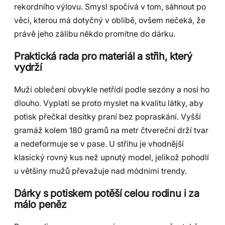
rekordního výlovu. Smysl spočívá v tom, sáhnout po
věci, kterou má dotyčný v oblibě, ovšem nečeká, že
právě jeho zálibu někdo promítne do dárku.
Praktická rada pro materiál a střih, který
vydrží
Muži oblečení obvykle netřídí podle sezóny a nosí ho
dlouho. Vyplatí se proto myslet na kvalitu látky, aby
potisk přečkal desítky praní bez popraskání. Vyšší
gramáž kolem 180 gramů na metr čtvereční drží tvar
a nedeformuje se v pase. U střihu je vhodnější
klasický rovný kus než upnutý model, jelikož pohodlí
u většiny mužů převažuje nad módními trendy.
Dárky s potiskem potěší celou rodinu i za
málo peněz