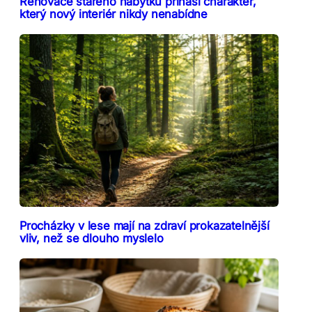
Renovace starého nábytku přináší charakter,
který nový interiér nikdy nenabídne
Procházky v lese mají na zdraví prokazatelnější
vliv, než se dlouho myslelo