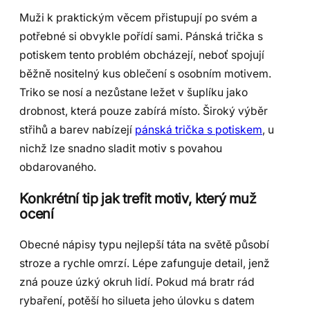
Muži k praktickým věcem přistupují po svém a
potřebné si obvykle pořídí sami. Pánská trička s
potiskem tento problém obcházejí, neboť spojují
běžně nositelný kus oblečení s osobním motivem.
Triko se nosí a nezůstane ležet v šuplíku jako
drobnost, která pouze zabírá místo. Široký výběr
střihů a barev nabízejí
pánská trička s potiskem
, u
nichž lze snadno sladit motiv s povahou
obdarovaného.
Konkrétní tip jak trefit motiv, který muž
ocení
Obecné nápisy typu nejlepší táta na světě působí
stroze a rychle omrzí. Lépe zafunguje detail, jenž
zná pouze úzký okruh lidí. Pokud má bratr rád
rybaření, potěší ho silueta jeho úlovku s datem