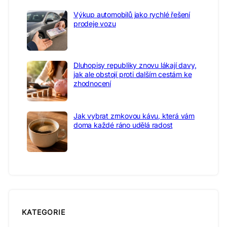
Výkup automobilů jako rychlé řešení
prodeje vozu
Dluhopisy republiky znovu lákají davy,
jak ale obstojí proti dalším cestám ke
zhodnocení
Jak vybrat zrnkovou kávu, která vám
doma každé ráno udělá radost
KATEGORIE