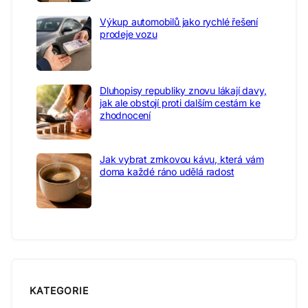
Výkup automobilů jako rychlé řešení
prodeje vozu
Dluhopisy republiky znovu lákají davy,
jak ale obstojí proti dalším cestám ke
zhodnocení
Jak vybrat zrnkovou kávu, která vám
doma každé ráno udělá radost
KATEGORIE