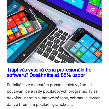
Trápí vás vysoká cena profesionálního
softwaru? Dosáhněte až 85% úspor
Podnikání ve dvacátém prvním století vyžaduje
používaní celé řady počítačových programů. Ty se
dokážou starat o skladové zásoby, ochranu citlivých
dat ve firemním počítači, grafickou…