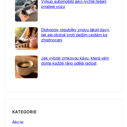
Výkup automobilů jako rychlé řešení
prodeje vozu
Dluhopisy republiky znovu lákají davy,
jak ale obstojí proti dalším cestám ke
zhodnocení
Jak vybrat zrnkovou kávu, která vám
doma každé ráno udělá radost
KATEGORIE
Akcie