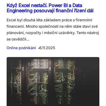
Když Excel nestačí. Power BI a Data
Engineering posouvají finanční řízení dál
Excel byl dlouhá léta základem práce s firemními
financemi. Mnoho společností na něm stále staví své
plánování, rozpočty i měsíční uzávěrky. Tento nástroj
se osvědčil…
Online podnikání
6.11.2025