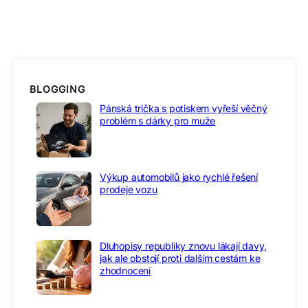
BLOGGING
Pánská trička s potiskem vyřeší věčný
problém s dárky pro muže
Výkup automobilů jako rychlé řešení
prodeje vozu
Dluhopisy republiky znovu lákají davy,
jak ale obstojí proti dalším cestám ke
zhodnocení