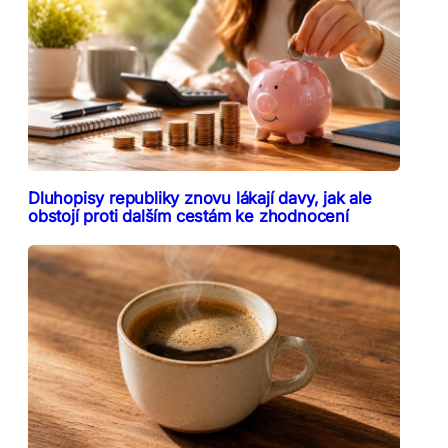
Dluhopisy republiky znovu lákají davy, jak ale
obstojí proti dalším cestám ke zhodnocení