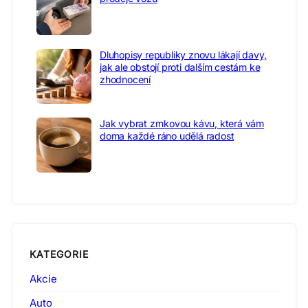
Dluhopisy republiky znovu lákají davy,
jak ale obstojí proti dalším cestám ke
zhodnocení
Jak vybrat zrnkovou kávu, která vám
doma každé ráno udělá radost
KATEGORIE
Akcie
Auto