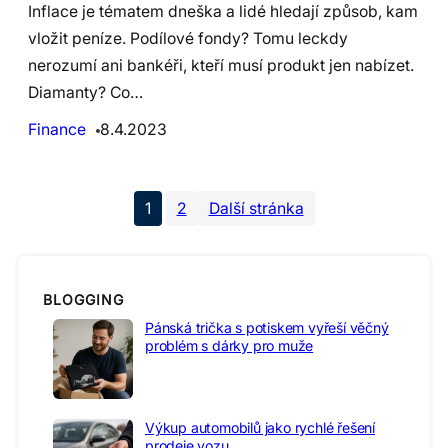
Inflace je tématem dneška a lidé hledají způsob, kam
vložit peníze. Podílové fondy? Tomu leckdy
nerozumí ani bankéři, kteří musí produkt jen nabízet.
Diamanty? Co…
Finance
8.4.2023
1
2
Další stránka
BLOGGING
Pánská trička s potiskem vyřeší věčný
problém s dárky pro muže
Výkup automobilů jako rychlé řešení
prodeje vozu