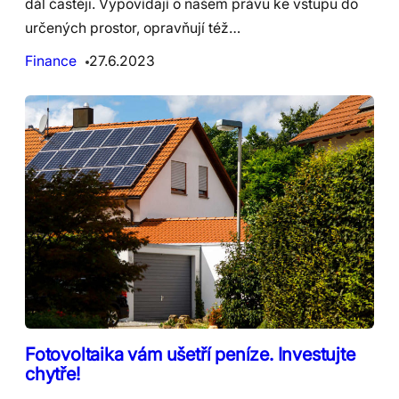
dál častěji. Vypovídají o našem právu ke vstupu do
určených prostor, opravňují též…
Finance
27.6.2023
Fotovoltaika vám ušetří peníze. Investujte
chytře!