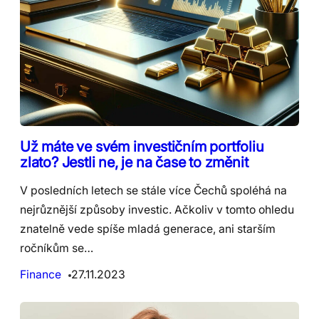
Už máte ve svém investičním portfoliu
zlato? Jestli ne, je na čase to změnit
V posledních letech se stále více Čechů spoléhá na
nejrůznější způsoby investic. Ačkoliv v tomto ohledu
znatelně vede spíše mladá generace, ani starším
ročníkům se…
Finance
27.11.2023