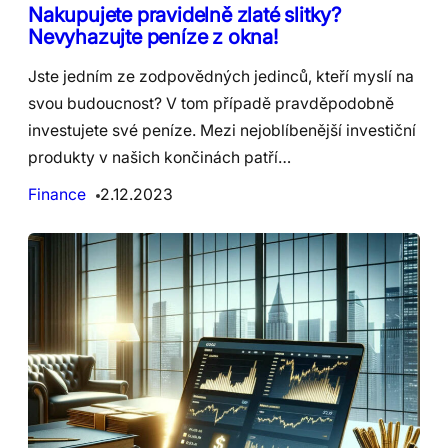
Nakupujete pravidelně zlaté slitky?
Nevyhazujte peníze z okna!
Jste jedním ze zodpovědných jedinců, kteří myslí na
svou budoucnost? V tom případě pravděpodobně
investujete své peníze. Mezi nejoblíbenější investiční
produkty v našich končinách patří…
Finance
2.12.2023