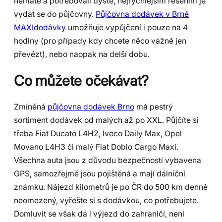
nemáte a potřebovali byste, nejrychlejším řešením je
vydat se do půjčovny.
Půjčovna dodávek v Brně
MAXIdodávky
umožňuje vypůjčení i pouze na 4
hodiny (pro případy kdy chcete něco vážně jen
převézt), nebo naopak na delší dobu.
Co můžete očekávat?
Zmíněná
půjčovna dodávek Brno
má pestrý
sortiment dodávek od malých až po XXL. Půjčíte si
třeba Fiat Ducato L4H2, Iveco Daily Max, Opel
Movano L4H3 či malý Fiat Doblo Cargo Maxi.
Všechna auta jsou z důvodu bezpečnosti vybavena
GPS, samozřejmě jsou pojištěná a mají dálniční
známku. Nájezd kilometrů je po ČR do 500 km denně
neomezený, vyřešte si s dodávkou, co potřebujete.
Domluvit se však dá i výjezd do zahraničí, není