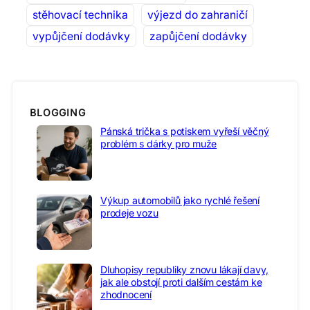
stěhovací technika
výjezd do zahraničí
vypůjčení dodávky
zapůjčení dodávky
BLOGGING
Pánská trička s potiskem vyřeší věčný
problém s dárky pro muže
Výkup automobilů jako rychlé řešení
prodeje vozu
Dluhopisy republiky znovu lákají davy,
jak ale obstojí proti dalším cestám ke
zhodnocení