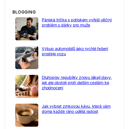
BLOGGING
Pánská trička s potiskem vyřeší věčný
problém s dárky pro muže
Výkup automobilů jako rychlé řešení
prodeje vozu
Dluhopisy republiky znovu lákají davy,
jak ale obstojí proti dalším cestám ke
zhodnocení
Jak vybrat zrnkovou kávu, která vám
doma každé ráno udělá radost