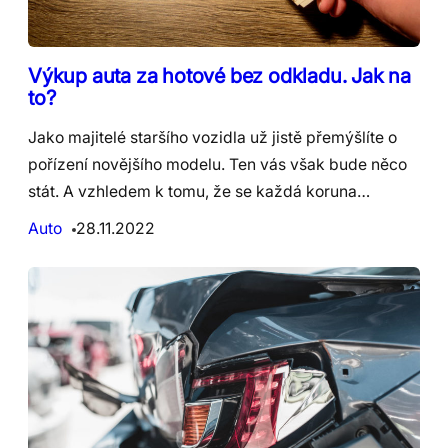
Výkup auta za hotové bez odkladu. Jak na
to?
Jako majitelé staršího vozidla už jistě přemýšlíte o
pořízení novějšího modelu. Ten vás však bude něco
stát. A vzhledem k tomu, že se každá koruna…
Auto
28.11.2022