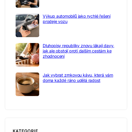
Výkup automobilů jako rychlé řešení
prodeje vozu
Dluhopisy republiky znovu lákají davy,
jak ale obstojí proti dalším cestám ke
zhodnocení
Jak vybrat zrnkovou kávu, která vám
doma každé ráno udělá radost
KATEGORIE