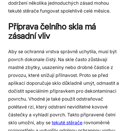
dodržení několika jednoduchých zásad mohou
tekuté stěrače fungovat spolehlivě celé měsíce.
Příprava čelního skla má
zásadní vliv
Aby se ochranná vrstva správně uchytila, musí být
povrch dokonale čistý. Na skle často zůstávají
mastné zbytky, usazeniny nebo drobné částice z
provozu, které snižují přilnavost. Proto se před
aplikací doporučuje sklo důkladně umýt, odmastit a
dočistit speciálním přípravkem pro dekontaminaci
povrchu. Vhodné je také použít odstraňovač
polétavé rzi, který odstraní neviditelné kovové
částečky a vyhladí povrch. Takto připravené čelní
sklo umožní, aby se
tekuté stěrače
rovnoměrně
rozprostřely a vytvořily odolnou ochrannou vrstvu.