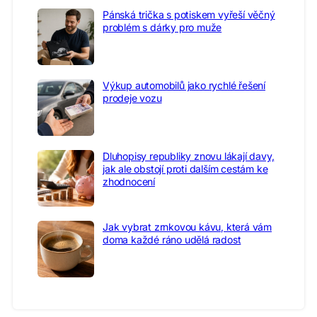
Pánská trička s potiskem vyřeší věčný
problém s dárky pro muže
Výkup automobilů jako rychlé řešení
prodeje vozu
Dluhopisy republiky znovu lákají davy,
jak ale obstojí proti dalším cestám ke
zhodnocení
Jak vybrat zrnkovou kávu, která vám
doma každé ráno udělá radost