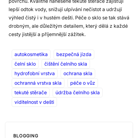
povrchu. Kvalitně nanesené tekuté stěrače zajišťují
lepší odtok vody, snižují ulpívání nečistot a udržují
výhled čistý i v hustém dešti. Péče o sklo se tak stává
drobným, ale důležitým detailem, který dělá z každé
cesty jistější a příjemnější zážitek.
autokosmetika
bezpečná jízda
čelní sklo
čištění čelního skla
hydrofobní vrstva
ochrana skla
ochranná vrstva skla
péče o vůz
tekuté stěrače
údržba čelního skla
viditelnost v dešti
BLOGGING