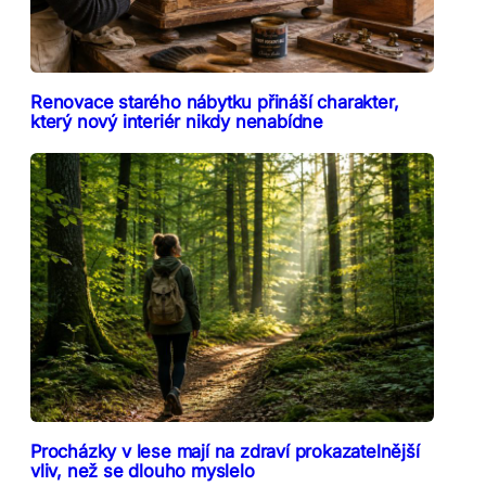
Renovace starého nábytku přináší charakter,
který nový interiér nikdy nenabídne
Procházky v lese mají na zdraví prokazatelnější
vliv, než se dlouho myslelo