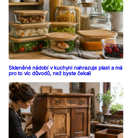
Skleněné nádobí v kuchyni nahrazuje plast a má
pro to víc důvodů, než byste čekali