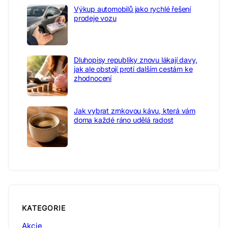
Výkup automobilů jako rychlé řešení
prodeje vozu
Dluhopisy republiky znovu lákají davy,
jak ale obstojí proti dalším cestám ke
zhodnocení
Jak vybrat zrnkovou kávu, která vám
doma každé ráno udělá radost
KATEGORIE
Akcie