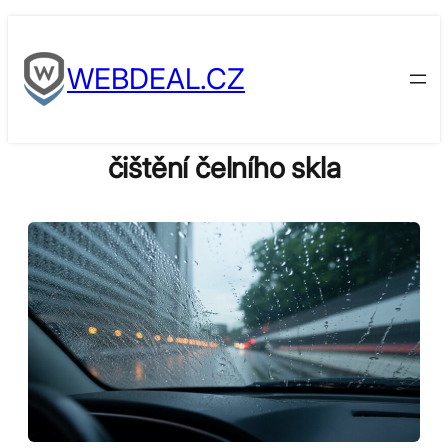
Skip
to
WEBDEAL.CZ
content
čištění čelního skla