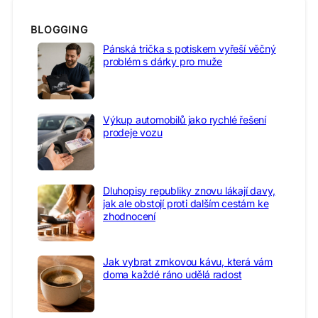
BLOGGING
Pánská trička s potiskem vyřeší věčný
problém s dárky pro muže
Výkup automobilů jako rychlé řešení
prodeje vozu
Dluhopisy republiky znovu lákají davy,
jak ale obstojí proti dalším cestám ke
zhodnocení
Jak vybrat zrnkovou kávu, která vám
doma každé ráno udělá radost