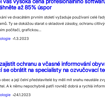
í vás vysoká cena profesionálního softwar
áhněte až 85% úspor
kání ve dvacátém prvním století vyžaduje používaní celé řa
amů. Ty se dokážou starat o skladové zásoby, ochranu citlivý
ním počítači, grafickou…
ologie
1.3.2023
zajistit ochranu a včasné informování obyv
í se obrátit na specialisty na ozvučovací t
obec a její čelní představitelé by měli mít snahu neustále z
tel. A k němu nepochybně patří rovněž dobrá a rychlá infor
ologie
24.1.2023