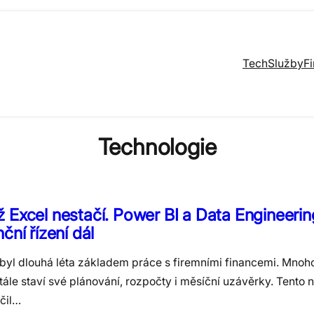
Tech
Služby
F
Technologie
 Excel nestačí. Power BI a Data Engineerin
nční řízení dál
 byl dlouhá léta základem práce s firemními financemi. Mnoh
ále staví své plánování, rozpočty i měsíční uzávěrky. Tento n
čil…