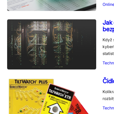
Onlin
Jak 
bez
Když s
kyber
statis
Techn
Čidl
Kolikr
rozbi
Techn