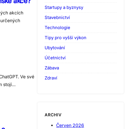
nské akce?
Startupy a byznysy
kých akcích
Stavebnictví
o určených
Technologie
Tipy pro vyšší výkon
Ubytování
Účetnictví
Zábava
i ChatGPT. Ve své
Zdraví
m stojí…
ARCHIV
Červen 2026