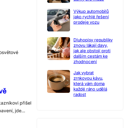
Výkup automobilů
jako rychlé řešení
prodeje vozu
Dluhopisy republiky
znovu lákají davy,
jak ale obstojí proti
losvětové
dalším cestám ke
zhodnocení
Jak vybrat
zrnkovou kávu,
která vám doma
každé ráno udělá
vě
radost
kazníkovi přišel
bavení, jde…