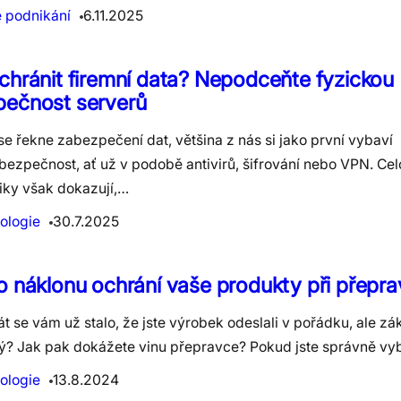
e podnikání
6.11.2025
chránit firemní data? Nepodceňte fyzickou
pečnost serverů
e řekne zabezpečení dat, většina z nás si jako první vybaví
bezpečnost, ať už v podobě antivirů, šifrování nebo VPN. Ce
tiky však dokazují,…
ologie
30.7.2025
o náklonu ochrání vaše produkty při přepra
át se vám už stalo, že jste výrobek odeslali v pořádku, ale zá
tý? Jak pak dokážete vinu přepravce? Pokud jste správně vy
ologie
13.8.2024