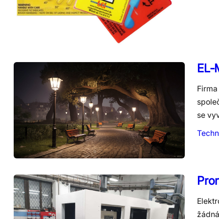
EL-
Firma 
spole
se vy
Techn
Pron
Elektr
žádná 