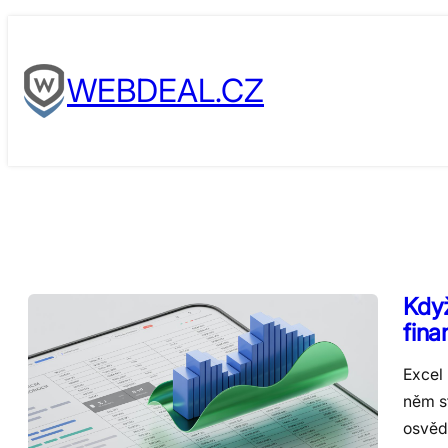
Skip
to
WEBDEAL.CZ
content
Když
fina
Excel
něm st
osvěd