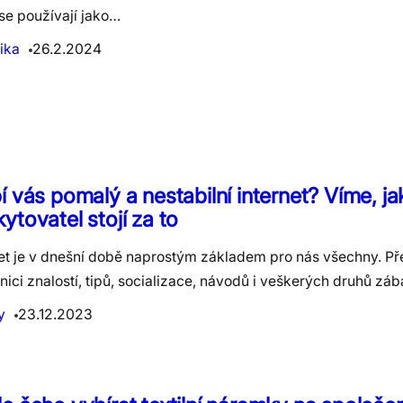
se používají jako…
ika
26.2.2024
í vás pomalý a nestabilní internet? Víme, ja
ytovatel stojí za to
net je v dnešní době naprostým základem pro nás všechny. Př
nici znalostí, tipů, socializace, návodů i veškerých druhů zá
y
23.12.2023