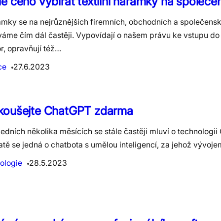
e čeho vybírat textilní náramky na společe
amky se na nejrůznějších firemních, obchodních a společens
váme čím dál častěji. Vypovídají o našem právu ke vstupu d
r, opravňují též…
ce
27.6.2023
koušejte ChatGPT zdarma
edních několika měsících se stále častěji mluví o technologi
tě se jedná o chatbota s umělou inteligencí, za jehož vývoje
ologie
28.5.2023