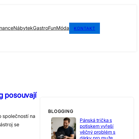
inance
Nábytek
Gastro
Fun
Móda
KONTAKT
g posouvají
BLOGGING
o společností na
Pánská trička s
ástroj se
potiskem vyřeší
věčný problém s
dárky pro muže