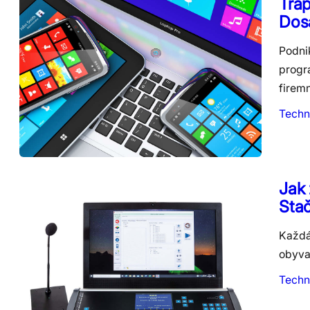
Tráp
Dos
Podni
progr
firem
Techn
Jak 
Stač
Každá 
obyva
Techn