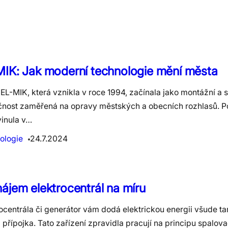
MIK: Jak moderní technologie mění města
EL-MIK, která vznikla v roce 1994, začínala jako montážní a s
čnost zaměřená na opravy městských a obecních rozhlasů. 
vinula v…
ologie
24.7.2024
ájem elektrocentrál na míru
ocentrála či generátor vám dodá elektrickou energii všude ta
přípojka. Tato zařízení zpravidla pracují na principu spalov