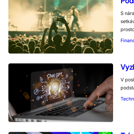
Podl
S nár
setká
prosto
Finan
Vyz
V posl
podsta
Techn