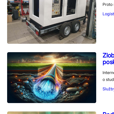
Proto 
Logist
Zlob
posk
Inter
o stud
Služb