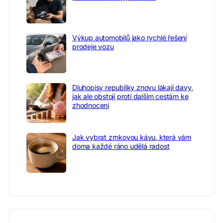
Výkup automobilů jako rychlé řešení
prodeje vozu
Dluhopisy republiky znovu lákají davy,
jak ale obstojí proti dalším cestám ke
zhodnocení
Jak vybrat zrnkovou kávu, která vám
doma každé ráno udělá radost