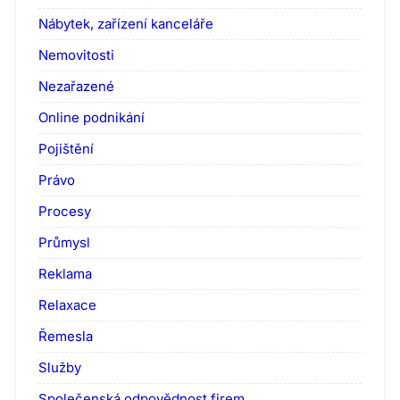
Nábytek, zařízení kanceláře
Nemovitosti
Nezařazené
Online podnikání
Pojištění
Právo
Procesy
Průmysl
Reklama
Relaxace
Řemesla
Služby
Společenská odpovědnost firem