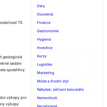
Dary
Dovolená
Finance
Společnost TS
Gastronomie
Hygiena
Investice
Kurzy
nit geologické
měrné sedání
Logistika
ela spolehlivý.
Marketing
Móda a životní styl
Nábytek, zařízení kanceláře
nebo výkopy pro
Nemovitosti
chny výkopy
Nezařazené