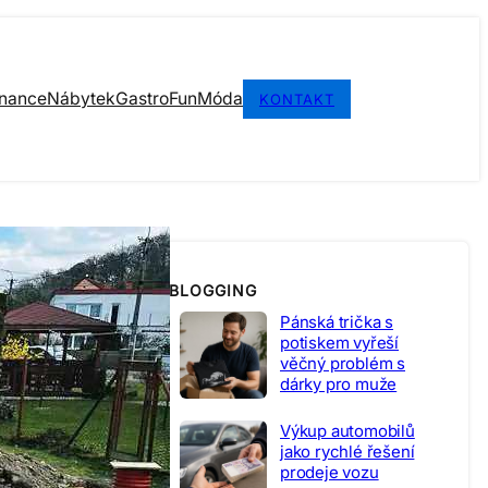
inance
Nábytek
Gastro
Fun
Móda
KONTAKT
BLOGGING
Pánská trička s
potiskem vyřeší
věčný problém s
dárky pro muže
Výkup automobilů
jako rychlé řešení
prodeje vozu