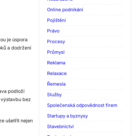
Online podnikání
Pojištění
Právo
ou je úspora
Procesy
roků a dodržení
Průmysl
Reklama
Relaxace
Řemesla
rava podloží
Služby
u výstavbu bez
Společenská odpovědnost firem
Startupy a byznysy
e ušetřit nejen
Stavebnictví