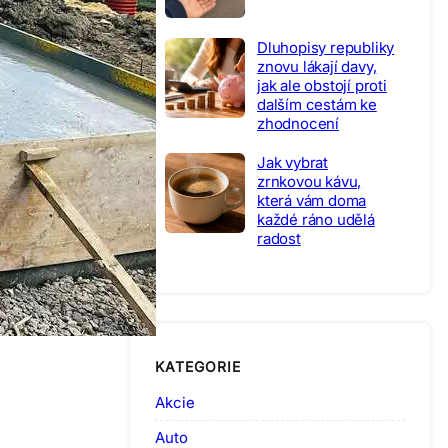
Dluhopisy republiky
znovu lákají davy,
jak ale obstojí proti
dalším cestám ke
zhodnocení
Jak vybrat
zrnkovou kávu,
která vám doma
každé ráno udělá
radost
KATEGORIE
Akcie
Auto