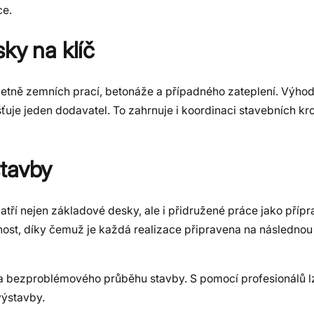
ce.
ky na klíč
tně zemních prací, betonáže a případného zateplení. Výhod
išťuje jeden dodavatel. To zahrnuje i koordinaci stavebních k
stavby
atří nejen základové desky, ale i přidružené práce jako příp
iznost, díky čemuž je každá realizace připravena na následno
y a bezproblémového průběhu stavby. S pomocí profesionálů lz
výstavby.