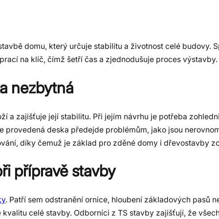
tavbě domu, který určuje stabilitu a životnost celé budovy. 
o prací na klíč, čímž šetří čas a zjednodušuje proces výstavby.
ka nezbytná
 a zajišťuje její stabilitu. Při jejím návrhu je potřeba zohled
bře provedená deska předejde problémům, jako jsou nerovno
cování, díky čemuž je základ pro zděné domy i dřevostavby zc
ři přípravě stavby
ky
. Patří sem odstranění ornice, hloubení základových pasů 
 kvalitu celé stavby. Odborníci z TS stavby zajišťují, že vše