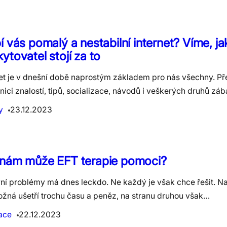
í vás pomalý a nestabilní internet? Víme, ja
ytovatel stojí za to
net je v dnešní době naprostým základem pro nás všechny. Př
nici znalostí, tipů, socializace, návodů i veškerých druhů zá
y
23.12.2023
 nám může EFT terapie pomoci?
ní problémy má dnes leckdo. Ne každý je však chce řešit. Na
ožná ušetří trochu času a peněz, na stranu druhou však…
ace
22.12.2023