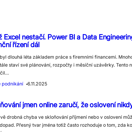
 Excel nestačí. Power BI a Data Engineerin
nční řízení dál
 byl dlouhá léta základem práce s firemními financemi. Mnoh
ále staví své plánování, rozpočty i měsíční uzávěrky. Tento n
čil…
e podnikání
6.11.2025
ňování jmen online zaručí, že oslovení nikd
ivě drobná chyba ve skloňování příjmení nebo v oslovení mů
 dopad. Přesný tvar jména totiž často rozhoduje o tom, zda 