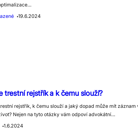
optimalizace…
azené
19.6.2024
e trestní rejstřík a k čemu slouží?
trestní rejstřík, k čemu slouží a jaký dopad může mít záznam
 život? Nejen na tyto otázky vám odpoví advokátní…
1.6.2024