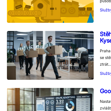
působ
Služb
Stěh
Kyse
Praha 
se stě
ztrát
Služb
Goo
Nasta
zvláš