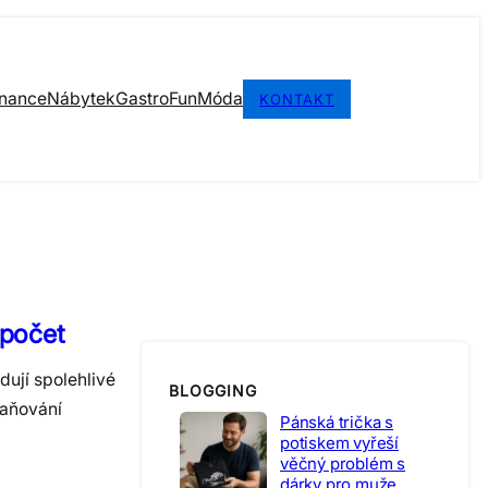
inance
Nábytek
Gastro
Fun
Móda
KONTAKT
zpočet
ují spolehlivé
BLOGGING
raňování
Pánská trička s
potiskem vyřeší
věčný problém s
dárky pro muže