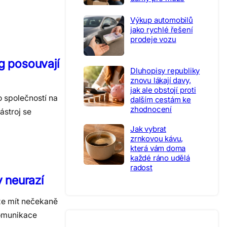
Výkup automobilů
jako rychlé řešení
prodeje vozu
g posouvají
Dluhopisy republiky
znovu lákají davy,
jak ale obstojí proti
o společností na
dalším cestám ke
zhodnocení
ástroj se
Jak vybrat
zrnkovou kávu,
která vám doma
každé ráno udělá
radost
y neurazí
že mít nečekaně
komunikace