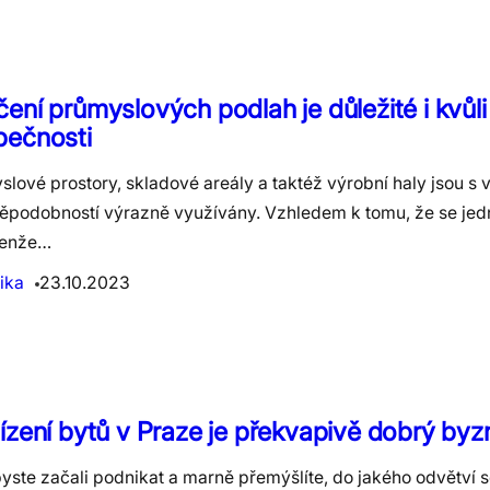
ení průmyslových podlah je důležité i kvůli
pečnosti
lové prostory, skladové areály a taktéž výrobní haly jsou s 
ěpodobností výrazně využívány. Vzhledem k tomu, že se jedn
jenže…
ika
23.10.2023
ízení bytů v Praze je překvapivě dobrý byz
yste začali podnikat a marně přemýšlíte, do jakého odvětví 