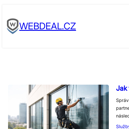
Skip
to
WEBDEAL.CZ
content
Jak 
Správ
partn
násle
Služb