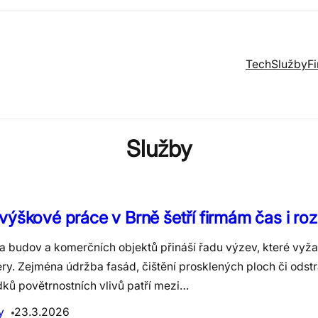
Tech
Služby
F
Služby
výškové práce v Brně šetří firmám čas i ro
a budov a komerčních objektů přináší řadu výzev, které vyžad
ery. Zejména údržba fasád, čištění prosklených ploch či odst
dků povětrnostních vlivů patří mezi…
y
23.3.2026