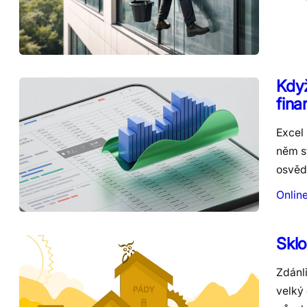
Když
fina
Excel
něm st
osvěd
Onlin
Sklo
Zdánl
velký