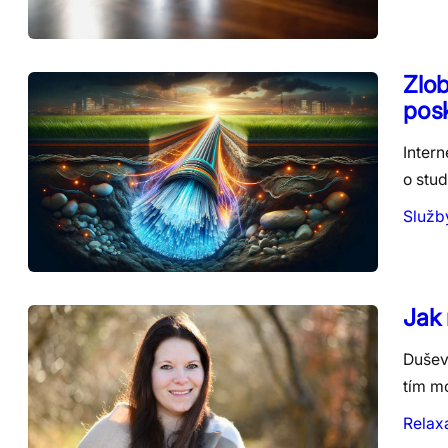
Zlob
posk
Inter
o stud
Služb
Jak
Dušev
tím m
Relax