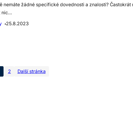
ně nemáte žádné specifické dovednosti a znalosti? Častokrát 
t nic…
y
25.8.2023
1
2
Další stránka