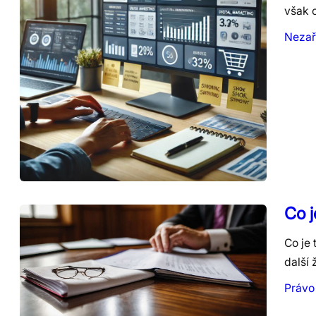
však 
Nezař
Co j
Co je 
další
Právo