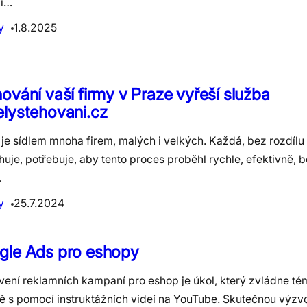
í…
y
1.8.2025
ování vaší firmy v Praze vyřeší služba
lystehovani.cz
je sídlem mnoha firem, malých i velkých. Každá, bez rozdílu 
huje, potřebuje, aby tento proces proběhl rychle, efektivně,
…
y
25.7.2024
gle Ads pro eshopy
vení reklamních kampaní pro eshop je úkol, který zvládne té
tě s pomocí instruktážních videí na YouTube. Skutečnou výzv