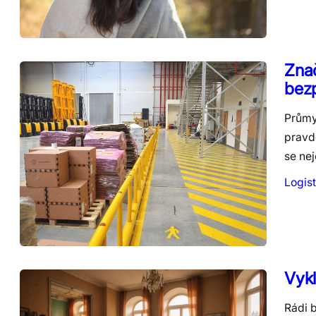
Znač
bez
Průmys
pravd
se ne
Logist
Vykl
Rádi b