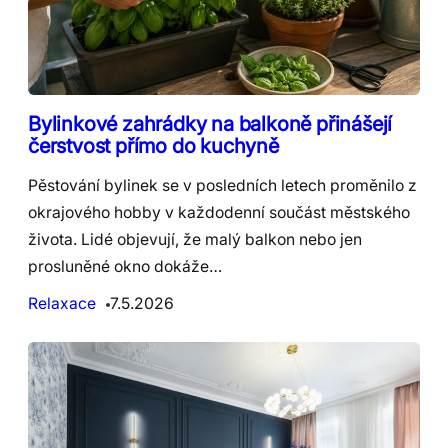
Bylinkové zahrádky na balkoně přinášejí
čerstvost přímo do kuchyně
Pěstování bylinek se v posledních letech proměnilo z
okrajového hobby v každodenní součást městského
života. Lidé objevují, že malý balkon nebo jen
prosluněné okno dokáže…
Relaxace
7.5.2026