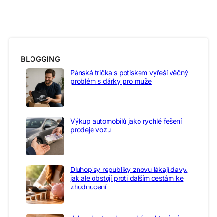
BLOGGING
Pánská trička s potiskem vyřeší věčný
problém s dárky pro muže
Výkup automobilů jako rychlé řešení
prodeje vozu
Dluhopisy republiky znovu lákají davy,
jak ale obstojí proti dalším cestám ke
zhodnocení