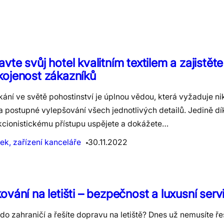
vte svůj hotel kvalitním textilem a zajistěte
kojenost zákazníků
ání ve světě pohostinství je úplnou vědou, která vyžaduje n
a postupné vylepšování všech jednotlivých detailů. Jedině dí
kcionistickému přístupu uspějete a dokážete…
ek, zařízení kanceláře
30.11.2022
ování na letišti – bezpečnost a luxusní serv
 do zahraničí a řešíte dopravu na letiště? Dnes už nemusíte řeši