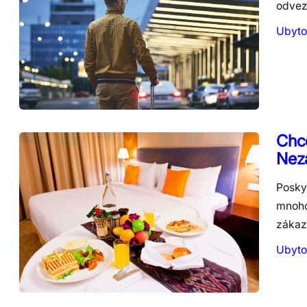
odvez
Ubyto
Chce
Neza
Posky
mnoho 
zákaz
Ubyto