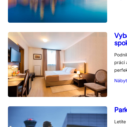
Vyba
spo
Podnik
práci 
perfe
Nábyt
Park
Letíte