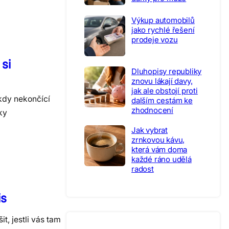
Výkup automobilů
jako rychlé řešení
prodeje vozu
 si
Dluhopisy republiky
znovu lákají davy,
jak ale obstojí proti
ikdy nekončící
dalším cestám ke
zhodnocení
ky
Jak vybrat
zrnkovou kávu,
která vám doma
každé ráno udělá
radost
is
t, jestli vás tam