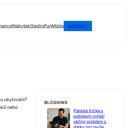
inance
Nábytek
Gastro
Fun
Móda
KONTAKT
pu ubytování?
BLOGGING
mků nebo
Pánská trička s
potiskem vyřeší
věčný problém s
dárky pro muže