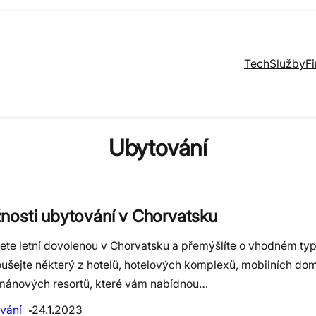
Tech
Služby
F
Ubytování
nosti ubytování v Chorvatsku
jete letní dovolenou v Chorvatsku a přemýšlíte o vhodném ty
ušejte některý z hotelů, hotelových komplexů, mobilních do
mánových resortů, které vám nabídnou…
vání
24.1.2023