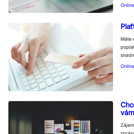
Onlin
Plať
Máte 
popla
snadno
Onlin
Chce
vám
Zájem 
správ