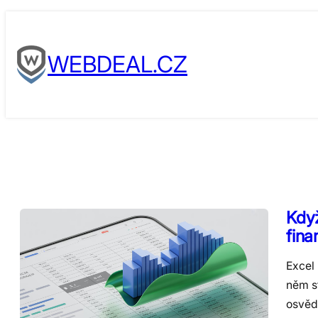
Skip
to
WEBDEAL.CZ
content
Když
fina
Excel
něm st
osvěd