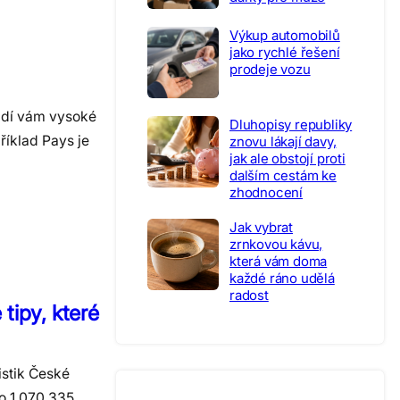
Výkup automobilů
jako rychlé řešení
prodeje vozu
Vadí vám vysoké
Dluhopisy republiky
íklad Pays je
znovu lákají davy,
jak ale obstojí proti
dalším cestám ke
zhodnocení
Jak vybrat
zrnkovou kávu,
která vám doma
každé ráno udělá
radost
 tipy, které
istik České
o 1 070 335