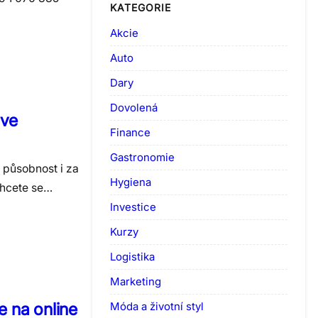
KATEGORIE
Akcie
Auto
Dary
Dovolená
 ve
Finance
Gastronomie
í působnost i za
Hygiena
chcete se…
Investice
Kurzy
Logistika
Marketing
 na online
Móda a životní styl