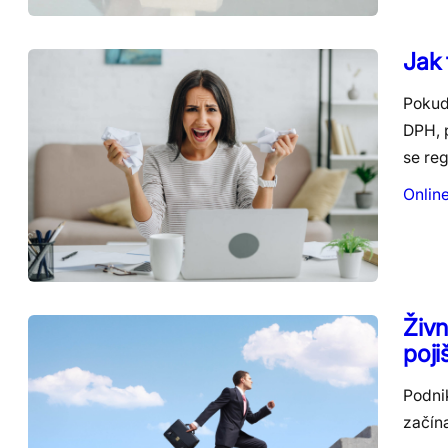
Jak 
Pokud
DPH, 
se re
Onlin
Živn
poji
Podnik
začín