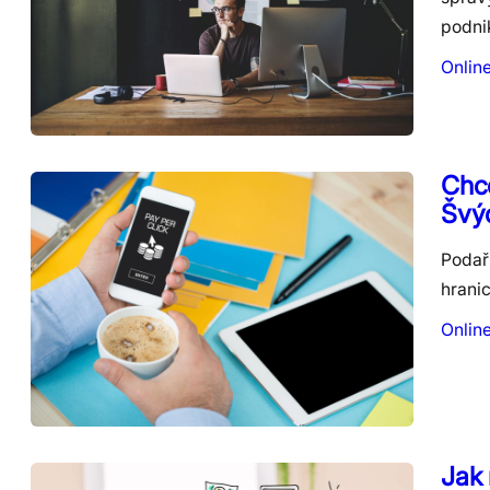
podni
Onlin
Chce
Švýc
Podaři
hrani
Onlin
Jak 