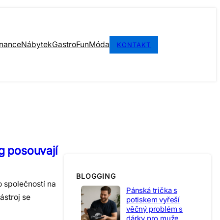
inance
Nábytek
Gastro
Fun
Móda
KONTAKT
g posouvají
BLOGGING
o společností na
Pánská trička s
ástroj se
potiskem vyřeší
věčný problém s
dárky pro muže