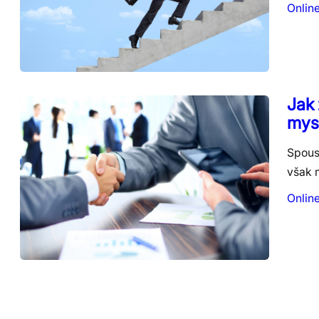
Onlin
Jak 
mysl
Spoust
však 
Onlin