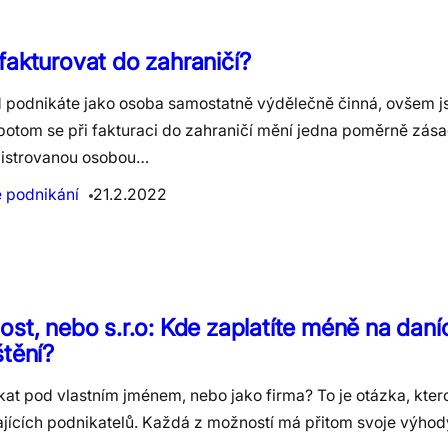
fakturovat do zahraničí?
 podnikáte jako osoba samostatně výdělečně činná, ovšem js
potom se při fakturaci do zahraničí mění jedna poměrně zása
gistrovanou osobou…
e podnikání
21.2.2022
ost, nebo s.r.o: Kde zaplatíte méně na daní
štění?
at pod vlastním jménem, nebo jako firma? To je otázka, ktero
ajících podnikatelů. Každá z možností má přitom svoje výho