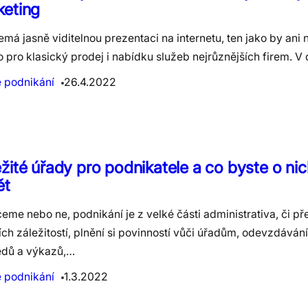
keting
má jasně viditelnou prezentaci na internetu, ten jako by ani 
to pro klasický prodej i nabídku služeb nejrůznějších firem. V
e podnikání
26.4.2022
žité úřady pro podnikatele a co byste o nic
ět
eme nebo ne, podnikání je z velké části administrativa, či př
ch záležitostí, plnění si povinností vůči úřadům, odevzdáván
edů a výkazů,…
e podnikání
1.3.2022