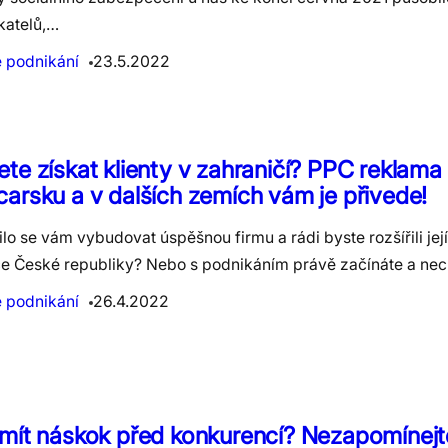
katelů,…
e podnikání
23.5.2022
te získat klienty v zahraničí? PPC reklama
arsku a v dalších zemích vám je přivede!
lo se vám vybudovat úspěšnou firmu a rádi byste rozšířili jej
ce České republiky? Nebo s podnikáním právě začínáte a ne
e podnikání
26.4.2022
mít náskok před konkurencí? Nezapomínejte