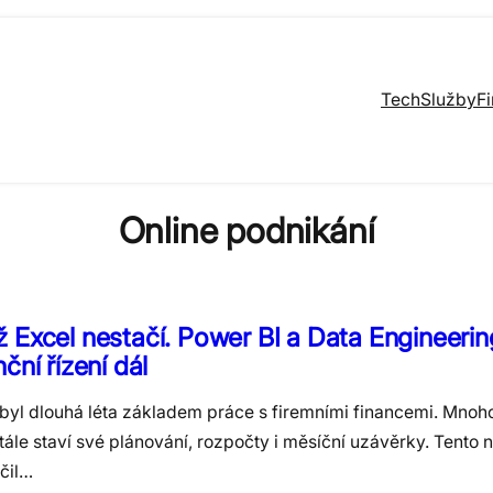
Tech
Služby
F
Online podnikání
 Excel nestačí. Power BI a Data Engineerin
nční řízení dál
 byl dlouhá léta základem práce s firemními financemi. Mnoh
ále staví své plánování, rozpočty i měsíční uzávěrky. Tento n
čil…