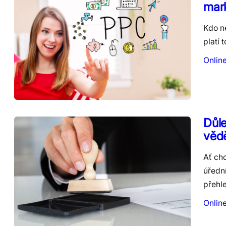
mar
Kdo ne
platí 
Onlin
Důle
věd
Ať chc
úřední
přehl
Onlin