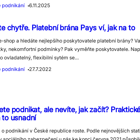
e podnikání
6.11.2025
te chytře. Platební brána Pays ví, jak na to
e-shop a hledáte nejlepšího poskytovatele platební brány? 
tky, nekomfortní podmínky? Pak vyměňte poskytovatele. Např
 ovladatelný, flexibilní sytém se…
e podnikání
27.7.2022
te podnikat, ale nevíte, jak začít? Praktické
 to usnadní
o podnikání v České republice roste. Podle nejnovějších stat
y sociálního zabezpečení u nás ke konci června 2021 působil