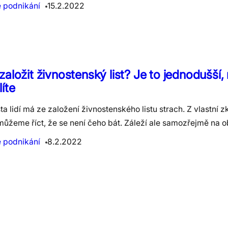
e podnikání
15.2.2022
založit živnostenský list? Je to jednodušší, 
íte
a lidí má ze založení živnostenského listu strach. Z vlastní 
můžeme říct, že se není čeho bát. Záleží ale samozřejmě na 
e podnikání
8.2.2022