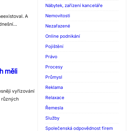
Nábytek, zařízení kanceláře
Nemovitosti
neexistoval. A
 dnešní…
Nezařazené
Online podnikání
Pojištění
Právo
Procesy
h měli
Průmysl
Reklama
esněji vyřizování
Relaxace
í různých
Řemesla
Služby
Společenská odpovědnost firem