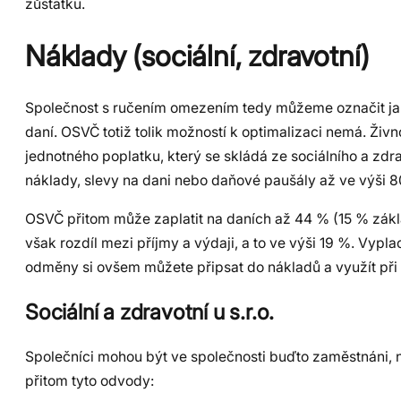
zůstatku.
Náklady (sociální, zdravotní)
Společnost s ručením omezením tedy můžeme označit jak
daní. OSVČ totiž tolik možností k optimalizaci nemá. Živ
jednotného poplatku, který se skládá ze sociálního a zdr
náklady, slevy na dani nebo daňové paušály až ve výši 8
OSVČ přitom může zaplatit na daních až 44 % (15 % základn
však rozdíl mezi příjmy a výdaji, a to ve výši 19 %. Vypl
odměny si ovšem můžete připsat do nákladů a využít při
Sociální a zdravotní u s.r.o.
Společníci mohou být ve společnosti buďto zaměstnáni, 
přitom tyto odvody: