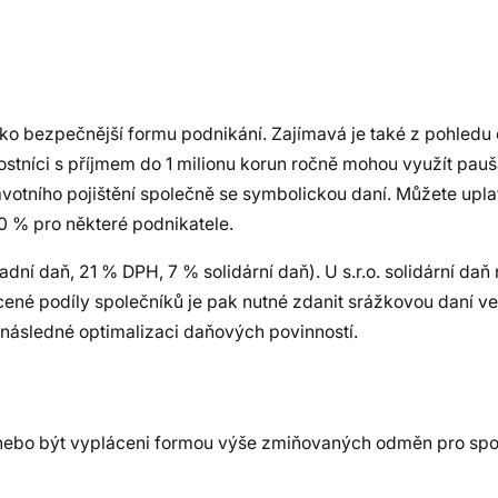
o bezpečnější formu podnikání. Zajímavá je také z pohledu 
nostníci s příjmem do 1 milionu korun ročně mohou využít pauš
avotního pojištění společně se symbolickou daní. Můžete uplat
0 % pro některé podnikatele.
í daň, 21 % DPH, 7 % solidární daň). U s.r.o. solidární daň n
acené podíly společníků je pak nutné zdanit srážkovou daní ve
 následné optimalizaci daňových povinností.
nebo být vypláceni formou výše zmiňovaných odměn pro spole