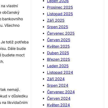
Leden 2026
na vlastní
Prosinec 2025
ze občanský
Listopad 2025
ho bankovního
Září 2025
ru. Všechno
Srpen 2025
Červenec 2025
Červen 2025
 Je totiž potřeba
Květen 2025
pisu. Dále bude
Duben 2025
té budete moct
Březen 2025
ch.
Leden 2025
Listopad 2024
Září 2024
Srpen 2024
 tak nemají.
Červenec 2024
pokud v důsledku
Červen 2024
u na likvidačním
Květen 2024