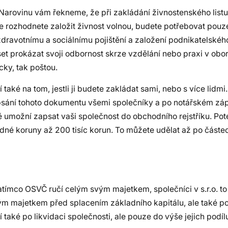
 Narovinu vám řekneme, že při zakládání živnostenského listu 
 se rozhodnete založit živnost volnou, budete potřebovat pou
e zdravotnímu a sociálnímu pojištění a založení podnikatelské
et prokázat svoji odbornost skrze vzdělání nebo praxi v obo
cky, tak poštou.
 také na tom, jestli ji budete zakládat sami, nebo s více lidmi.
depsání tohoto dokumentu všemi společníky a po notářském zá
ě umožní zapsat vaši společnost do obchodního rejstříku. Po
jedné koruny až 200 tisíc korun. To můžete udělat až po částe
atímco OSVČ ručí celým svým majetkem, společníci v s.r.o. to
svým majetkem před splacením základního kapitálu, ale také 
 také po likvidaci společnosti, ale pouze do výše jejich podíl