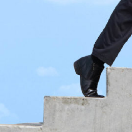
Online podnikání
Pojištění
Právo
Procesy
Průmysl
Reklama
Relaxace
Řemesla
Služby
Společenská odpovědnost firem
Startupy a byznysy
Stavebnictví