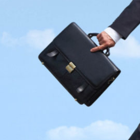
Dary
Dovolená
Finance
Gastronomie
Hygiena
Investice
Kurzy
Logistika
Marketing
Móda a životní styl
Nábytek, zařízení kanceláře
Nemovitosti
Nezařazené