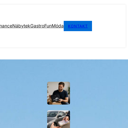
inance
Nábytek
Gastro
Fun
Móda
KONTAKT
BLOGGING
Pánská trička s
potiskem vyřeší
věčný problém s
dárky pro muže
Výkup automobilů
jako rychlé řešení
prodeje vozu