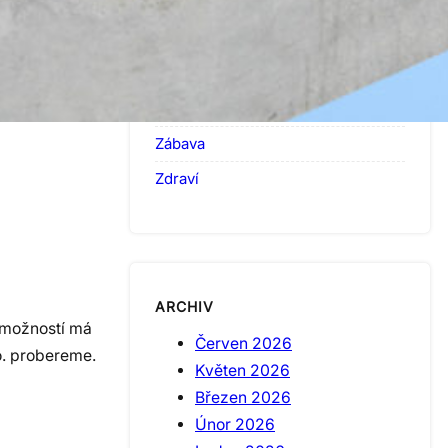
Technologie
Tipy pro vyšší výkon
Ubytování
Účetnictví
Zábava
Zdraví
ARCHIV
z možností má
Červen 2026
.o. probereme.
Květen 2026
Březen 2026
Únor 2026