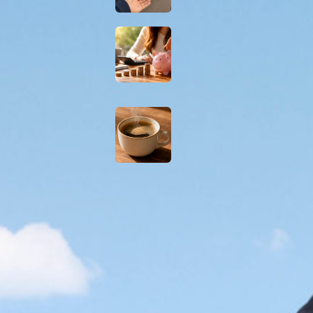
Dluhopisy republiky
znovu lákají davy,
jak ale obstojí proti
dalším cestám ke
zhodnocení
Jak vybrat
zrnkovou kávu,
která vám doma
každé ráno udělá
radost
KATEGORIE
Akcie
Auto