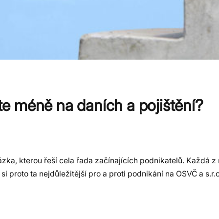
íte méně na daních a pojištění?
zka, kterou řeší cela řada začínajících podnikatelů. Každá 
i proto ta nejdůležitější pro a proti podnikání na OSVČ a s.r