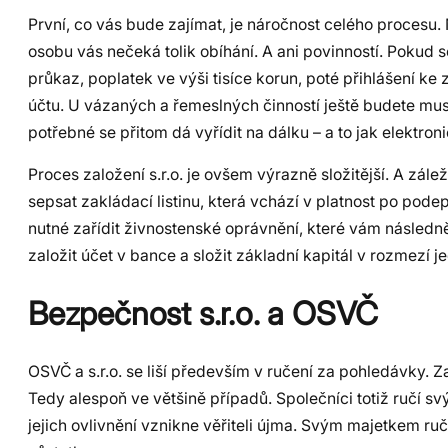
První, co vás bude zajímat, je náročnost celého procesu.
osobu vás nečeká tolik obíhání. A ani povinností. Pokud
průkaz, poplatek ve výši tisíce korun, poté přihlášení k
účtu. U vázaných a řemeslných činností ještě budete mus
potřebné se přitom dá vyřídit na dálku – a to jak elektroni
Proces založení s.r.o. je ovšem výrazně složitější. A záleží
sepsat zakládací listinu, která vchází v platnost po po
nutné zařídit živnostenské oprávnění, které vám následn
založit účet v bance a složit základní kapitál v rozmezí 
Bezpečnost s.r.o. a OSVČ
OSVČ a s.r.o. se liší především v ručení za pohledávky. Z
Tedy alespoň ve většině případů. Společníci totiž ručí 
jejich ovlivnění vznikne věřiteli újma. Svým majetkem ručí