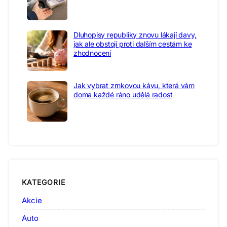
Dluhopisy republiky znovu lákají davy,
jak ale obstojí proti dalším cestám ke
zhodnocení
Jak vybrat zrnkovou kávu, která vám
doma každé ráno udělá radost
KATEGORIE
Akcie
Auto