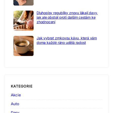
Dluhopisy republiky znovu lákají davy,
jak ale obstojí proti dalším cestám ke
zhodnocení
Jak vybrat zrnkovou kávu, která vám
doma každé ráno udělá radost
KATEGORIE
Akcie
Auto
Dary