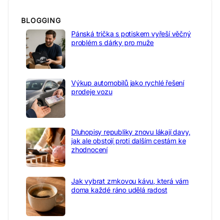
BLOGGING
Pánská trička s potiskem vyřeší věčný
problém s dárky pro muže
Výkup automobilů jako rychlé řešení
prodeje vozu
Dluhopisy republiky znovu lákají davy,
jak ale obstojí proti dalším cestám ke
zhodnocení
Jak vybrat zrnkovou kávu, která vám
doma každé ráno udělá radost