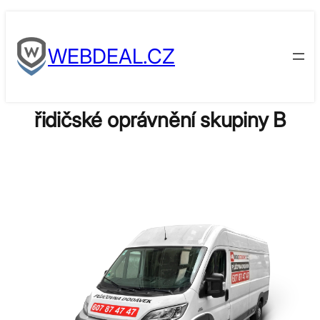
Skip
to
WEBDEAL.CZ
content
řidičské oprávnění skupiny B