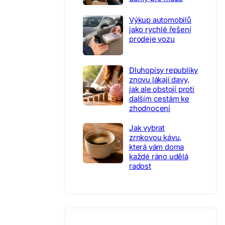
Výkup automobilů
jako rychlé řešení
prodeje vozu
Dluhopisy republiky
znovu lákají davy,
jak ale obstojí proti
dalším cestám ke
zhodnocení
Jak vybrat
zrnkovou kávu,
která vám doma
každé ráno udělá
radost