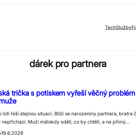
Tech
Služby
F
dárek pro partnera
ká trička s potiskem vyřeší věčný problém
 muže
lidí řeší stejnou situaci. Blíží se narozeniny partnera, bratra
nepřichází. Muži málokdy sdělí, co by chtěli, a na přímý…
19.6.2026