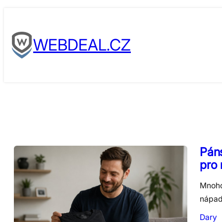
Skip
to
WEBDEAL.CZ
content
Páns
pro
Mnoho 
nápad 
Dary