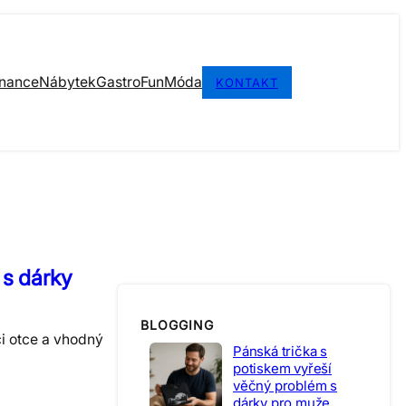
inance
Nábytek
Gastro
Fun
Móda
KONTAKT
 s dárky
BLOGGING
 či otce a vhodný
Pánská trička s
potiskem vyřeší
věčný problém s
dárky pro muže