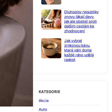
Dluhopisy republiky
znovu lákají davy,
jak ale obstojí proti
dalším cestám ke
zhodnocení
Jak vybrat
zrnkovou kávu,
která vám doma
každé ráno udělá
radost
KATEGORIE
Akcie
Auto