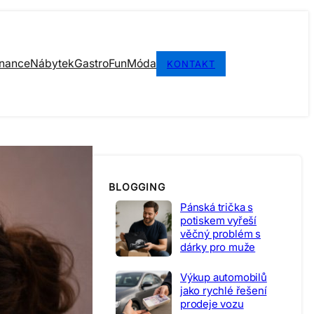
inance
Nábytek
Gastro
Fun
Móda
KONTAKT
BLOGGING
Pánská trička s
potiskem vyřeší
věčný problém s
dárky pro muže
Výkup automobilů
jako rychlé řešení
prodeje vozu