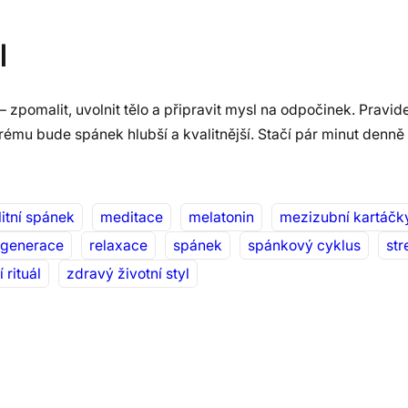
l
– zpomalit, uvolnit tělo a připravit mysl na odpočinek. Pravid
ému bude spánek hlubší a kvalitnější. Stačí pár minut denně a
litní spánek
meditace
melatonin
mezizubní kartáčk
egenerace
relaxace
spánek
spánkový cyklus
str
 rituál
zdravý životní styl