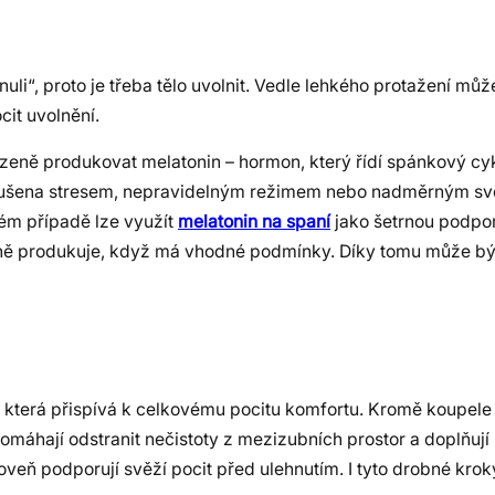
li“, proto je třeba tělo uvolnit. Vedle lehkého protažení m
cit uvolnění.
ozeně produkovat melatonin – hormon, který řídí spánkový cyk
narušena stresem, nepravidelným režimem nebo nadměrným sv
vém případě lze využít
melatonin na spaní
jako šetrnou podpo
běžně produkuje, když má vhodné podmínky. Díky tomu může bý
, která přispívá k celkovému pocitu komfortu. Kromě koupele 
omáhají odstranit nečistoty z mezizubních prostor a doplňují
eň podporují svěží pocit před ulehnutím. I tyto drobné krok