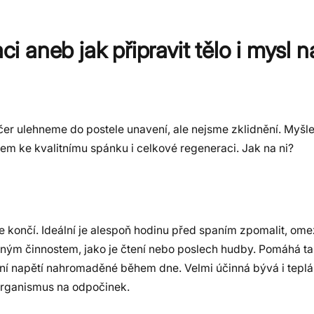
aci aneb jak připravit tělo i mysl 
er ulehneme do postele unavení, ale nejsme zklidnění. Myšle
íčem ke kvalitnímu spánku i celkové regeneraci. Jak na ni?
dne končí. Ideální je alespoň hodinu před spaním zpomalit, om
klidným činnostem, jako je čtení nebo poslech hudby. Pomáhá 
olní napětí nahromaděné během dne. Velmi účinná bývá i tepl
 organismus na odpočinek.