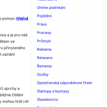
Online podnikání
Pojištění
ůže pomoci
hřejivá
Právo
Procesy
lus a je pro náš
Průmysl
ětlem ve
ru přirozeného
Reklama
t usínání
Relaxace
Řemesla
Služby
Společenská odpovědnost firem
či sprchy a
Startupy a byznysy
 běžné čištění
Stavebnictví
y mohou hrát roli