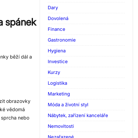
Dary
Dovolená
na spánek
Finance
Gastronomie
Hygiena
nky běží dál a
Investice
Kurzy
Logistika
Marketing
ezit obrazovky
Móda a životní styl
také vědomá
Nábytek, zařízení kanceláře
á sprcha nebo
Nemovitosti
Nezařazené