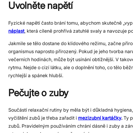
Uvolněte napětí
Fyzické napětí často brání tomu, abychom skutečně „vypnu
náplast
, která cíleně prohřívá zatuhlé svaly a navozuje po
Jakmile se tělo dostane do klidového režimu, začne přir
organismus naprosto přirozený. Pokud je jeho tvorba 
večerních hodinách, může být usínání obtížnější. V tako
rytmu. Nejde o cizí látku, ale o doplnění toho, co tělo 
rychlejší a spánek hlubší.
Pečujte o zuby
Součástí relaxační rutiny by měla být i důkladná hygiena
vyčištění zubů je třeba zařadit i
mezizubní kartáčky
.
Ty p
zubů. Pravidelným používáním chrání dásně i zuby a zárov