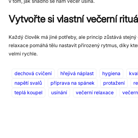
v tom, jak snadno se nám večer usíná.
Vytvořte si vlastní večerní rituá
Každý člověk má jiné potřeby, ale princip zůstává stejný 
relaxace pomáhá tělu nastavit přirozený rytmus, díky kter
velmi rychle.
dechová cvičení
hřejivá náplast
hygiena
kva
napětí svalů
příprava na spánek
protažení
r
teplá koupel
usínání
večerní relaxace
večerní