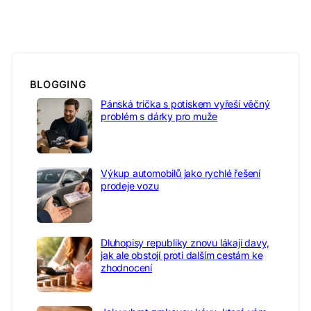
BLOGGING
Pánská trička s potiskem vyřeší věčný
problém s dárky pro muže
Výkup automobilů jako rychlé řešení
prodeje vozu
Dluhopisy republiky znovu lákají davy,
jak ale obstojí proti dalším cestám ke
zhodnocení