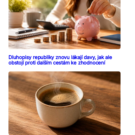
Dluhopisy republiky znovu lákají davy, jak ale
obstojí proti dalším cestám ke zhodnocení