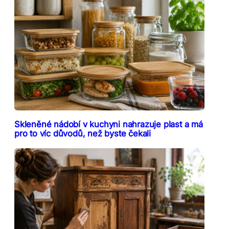
Skleněné nádobí v kuchyni nahrazuje plast a má
pro to víc důvodů, než byste čekali