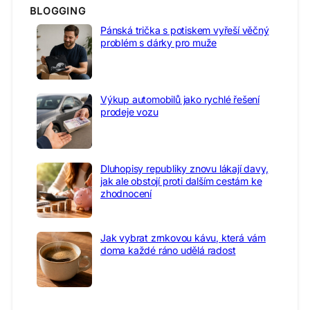
BLOGGING
Pánská trička s potiskem vyřeší věčný
problém s dárky pro muže
Výkup automobilů jako rychlé řešení
prodeje vozu
Dluhopisy republiky znovu lákají davy,
jak ale obstojí proti dalším cestám ke
zhodnocení
Jak vybrat zrnkovou kávu, která vám
doma každé ráno udělá radost