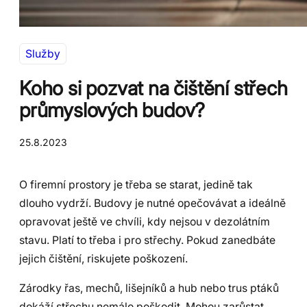
Služby
Koho si pozvat na čištění střech
průmyslových budov?
25.8.2023
O firemní prostory je třeba se starat, jedině tak
dlouho vydrží. Budovy je nutné opečovávat a ideálně
opravovat ještě ve chvíli, kdy nejsou v dezolátním
stavu. Platí to třeba i pro střechy. Pokud zanedbáte
jejich čištění, riskujete poškození.
Zárodky řas, mechů, lišejníků a hub nebo trus ptáků
dokáží střechu nemálo poškodit. Mohou zarůstat