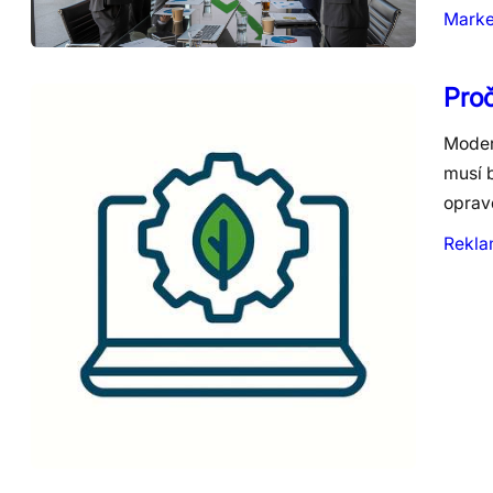
Marke
Proč
Moder
musí 
oprav
Rekl