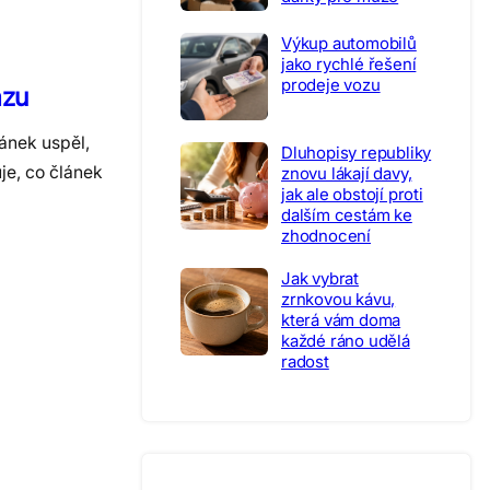
Výkup automobilů
jako rychlé řešení
prodeje vozu
azu
ánek uspěl,
Dluhopisy republiky
je, co článek
znovu lákají davy,
jak ale obstojí proti
dalším cestám ke
zhodnocení
Jak vybrat
zrnkovou kávu,
která vám doma
každé ráno udělá
radost