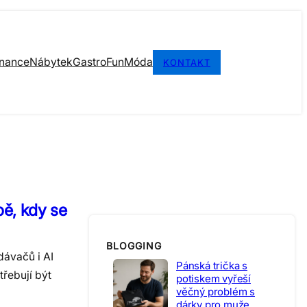
inance
Nábytek
Gastro
Fun
Móda
KONTAKT
bě, kdy se
BLOGGING
dávačů i AI
Pánská trička s
třebují být
potiskem vyřeší
věčný problém s
dárky pro muže