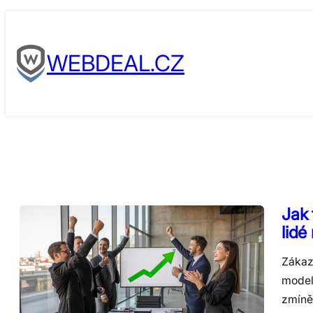
Skip
to
WEBDEAL.CZ
content
Jak 
lidé
Zákaz
modelů
zmíně