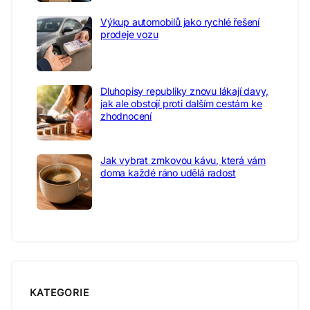
Výkup automobilů jako rychlé řešení
prodeje vozu
Dluhopisy republiky znovu lákají davy,
jak ale obstojí proti dalším cestám ke
zhodnocení
Jak vybrat zrnkovou kávu, která vám
doma každé ráno udělá radost
KATEGORIE