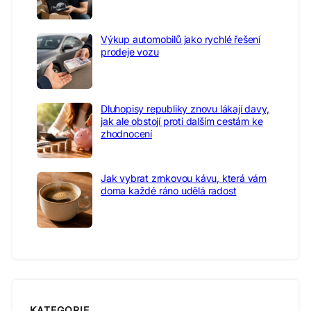
Výkup automobilů jako rychlé řešení
prodeje vozu
Dluhopisy republiky znovu lákají davy,
jak ale obstojí proti dalším cestám ke
zhodnocení
Jak vybrat zrnkovou kávu, která vám
doma každé ráno udělá radost
KATEGORIE