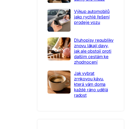
Výkup automobilů
jako rychlé řešení
prodeje vozu
Dluhopisy republiky
znovu lákají davy,
jak ale obstojí proti
dalším cestám ke
zhodnocení
Jak vybrat
zrnkovou kávu,
která vám doma
každé ráno udělá
radost