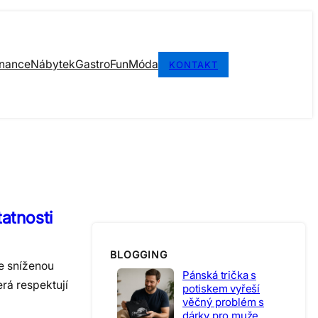
inance
Nábytek
Gastro
Fun
Móda
KONTAKT
tatnosti
BLOGGING
se sníženou
Pánská trička s
rá respektují
potiskem vyřeší
věčný problém s
dárky pro muže