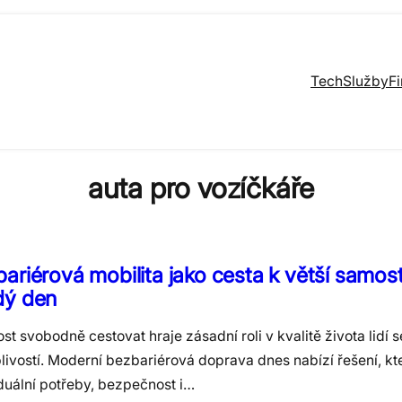
Tech
Služby
F
auta pro vozíčkáře
ariérová mobilita jako cesta k větší samos
dý den
t svobodně cestovat hraje zásadní roli v kvalitě života lidí 
ivostí. Moderní bezbariérová doprava dnes nabízí řešení, kte
duální potřeby, bezpečnost i…