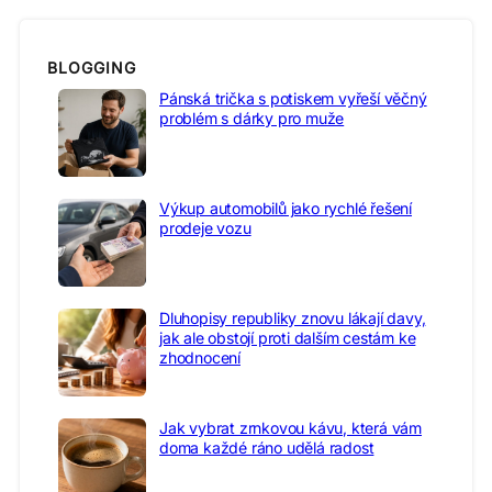
BLOGGING
Pánská trička s potiskem vyřeší věčný
problém s dárky pro muže
Výkup automobilů jako rychlé řešení
prodeje vozu
Dluhopisy republiky znovu lákají davy,
jak ale obstojí proti dalším cestám ke
zhodnocení
Jak vybrat zrnkovou kávu, která vám
doma každé ráno udělá radost