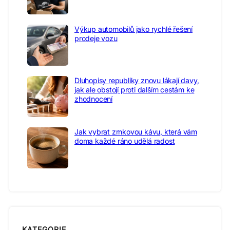
Výkup automobilů jako rychlé řešení
prodeje vozu
Dluhopisy republiky znovu lákají davy,
jak ale obstojí proti dalším cestám ke
zhodnocení
Jak vybrat zrnkovou kávu, která vám
doma každé ráno udělá radost
KATEGORIE