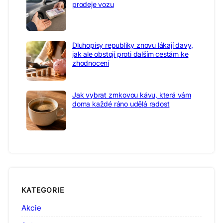
prodeje vozu
Dluhopisy republiky znovu lákají davy,
jak ale obstojí proti dalším cestám ke
zhodnocení
Jak vybrat zrnkovou kávu, která vám
doma každé ráno udělá radost
KATEGORIE
Akcie