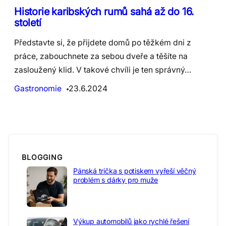
Historie karibských rumů sahá až do 16.
století
Představte si, že přijdete domů po těžkém dni z
práce, zabouchnete za sebou dveře a těšíte na
zasloužený klid. V takové chvíli je ten správný…
Gastronomie
23.6.2024
BLOGGING
Pánská trička s potiskem vyřeší věčný
problém s dárky pro muže
Výkup automobilů jako rychlé řešení