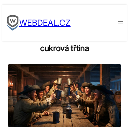
Skip
to
WEBDEAL.CZ
content
cukrová třtina