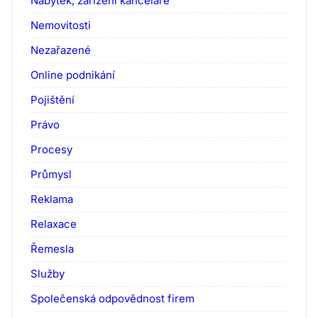
Nábytek, zařízení kanceláře
Nemovitosti
Nezařazené
Online podnikání
Pojištění
Právo
Procesy
Průmysl
Reklama
Relaxace
Řemesla
Služby
Společenská odpovědnost firem