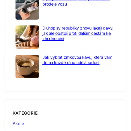
prodeje vozu
Dluhopisy republiky znovu lákají davy,
jak ale obstojí proti dalším cestám ke
zhodnocení
Jak vybrat zrnkovou kávu, která vám
doma každé ráno udělá radost
KATEGORIE
Akcie