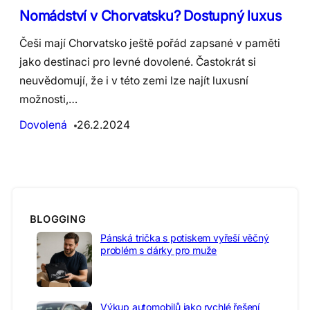
Nomádství v Chorvatsku? Dostupný luxus
Češi mají Chorvatsko ještě pořád zapsané v paměti
jako destinaci pro levné dovolené. Častokrát si
neuvědomují, že i v této zemi lze najít luxusní
možnosti,…
Dovolená
26.2.2024
BLOGGING
Pánská trička s potiskem vyřeší věčný
problém s dárky pro muže
Výkup automobilů jako rychlé řešení