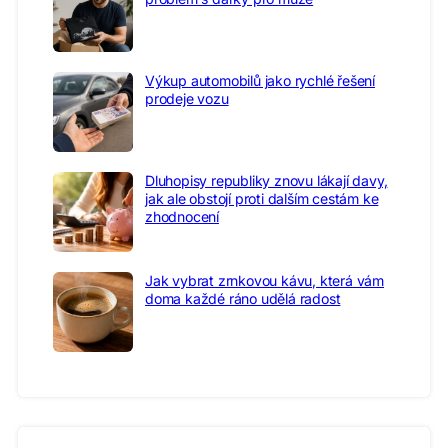
Výkup automobilů jako rychlé řešení
prodeje vozu
Dluhopisy republiky znovu lákají davy,
jak ale obstojí proti dalším cestám ke
zhodnocení
Jak vybrat zrnkovou kávu, která vám
doma každé ráno udělá radost