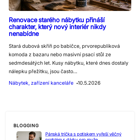
Renovace starého nábytku přináší
charakter, který nový interiér nikdy
nenabídne
Stará dubová skříň po babičce, prvorepubliková
komoda z bazaru nebo masivní psací stůl ze
sedmdesátých let. Kusy nábytku, které dnes dostaly
nálepku přežitku, jsou často…
Nábytek, zařízení kanceláře
10.5.2026
BLOGGING
Pánská trička s potiskem vyřeší věčný
problém s dárky pro muže