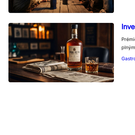
Inve
Prémio
plným 
Gastr