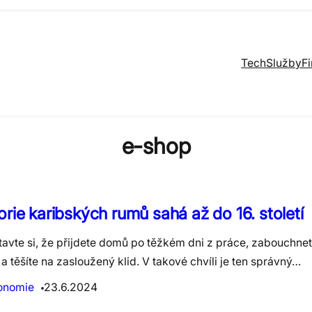
Tech
Služby
F
e-shop
orie karibských rumů sahá až do 16. století
tavte si, že přijdete domů po těžkém dni z práce, zabouchne
a těšíte na zasloužený klid. V takové chvíli je ten správný…
onomie
23.6.2024