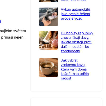
Výkup automobilů
jako rychlé řešení
prodeje vozu
m
inujícím světem
Dluhopisy republiky
n přináší nejen…
znovu lákají davy,
jak ale obstojí proti
dalším cestám ke
zhodnocení
Jak vybrat
zrnkovou kávu,
která vám doma
každé ráno udělá
radost