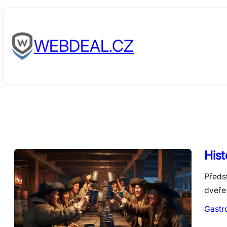
Skip
to
WEBDEAL.CZ
content
Hist
Předs
dveře 
Gastr