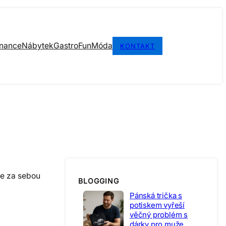
inance
Nábytek
Gastro
Fun
Móda
KONTAKT
te za sebou
BLOGGING
Pánská trička s
potiskem vyřeší
věčný problém s
dárky pro muže