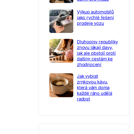
Výkup automobilů
jako rychlé řešení
prodeje vozu
Dluhopisy republiky
znovu lákají davy,
jak ale obstojí proti
dalším cestám ke
zhodnocení
Jak vybrat
zrnkovou kávu,
která vám doma
každé ráno udělá
radost