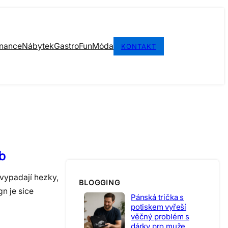
inance
Nábytek
Gastro
Fun
Móda
KONTAKT
b
 vypadají hezky,
BLOGGING
gn je sice
Pánská trička s
potiskem vyřeší
věčný problém s
dárky pro muže