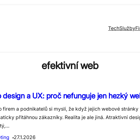
Tech
Služby
F
efektivní web
design a UX: proč nefunguje jen hezký we
 firem a podnikatelů si myslí, že když jejich webové stránky
ticky přitáhnou zákazníky. Realita je ale jiná. Atraktivní desi
tý,…
ting
27.1.2026