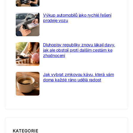
Výkup automobilů jako rychlé řešení
prodeje vozu
Dluhopisy republiky znovu lákají davy,
jak ale obstojí proti dalším cestám ke
zhodnocení
Jak vybrat zrnkovou kávu, která vám
doma každé ráno udělá radost
KATEGORIE