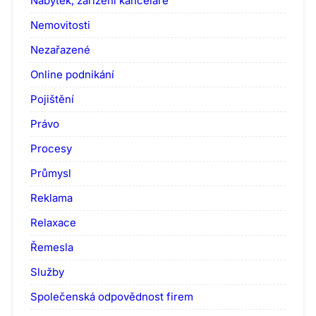
Nábytek, zařízení kanceláře
Nemovitosti
Nezařazené
Online podnikání
Pojištění
Právo
Procesy
Průmysl
Reklama
Relaxace
Řemesla
Služby
Společenská odpovědnost firem