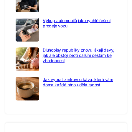
Výkup automobilů jako rychlé řešení
prodeje vozu
Dluhopisy republiky znovu lákají davy,
jak ale obstojí proti dalším cestám ke
zhodnocení
Jak vybrat zrnkovou kávu, která vám
doma každé ráno udělá radost