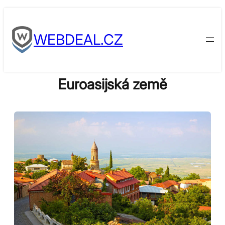
Skip
to
WEBDEAL.CZ
content
Euroasijská země