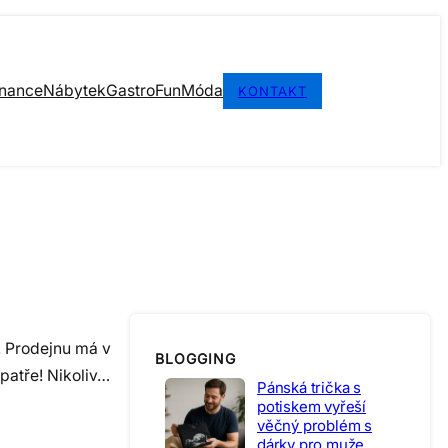
inance
Nábytek
Gastro
Fun
Móda
KONTAKT
. Prodejnu má v
BLOGGING
patře! Nikoliv…
Pánská trička s
potiskem vyřeší
věčný problém s
dárky pro muže