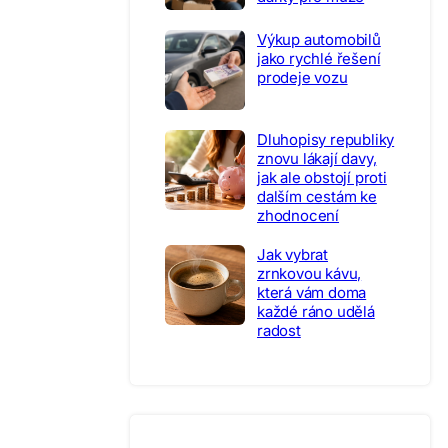
Výkup automobilů
jako rychlé řešení
prodeje vozu
Dluhopisy republiky
znovu lákají davy,
jak ale obstojí proti
dalším cestám ke
zhodnocení
Jak vybrat
zrnkovou kávu,
která vám doma
každé ráno udělá
radost