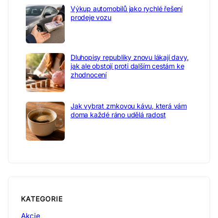
Výkup automobilů jako rychlé řešení
prodeje vozu
Dluhopisy republiky znovu lákají davy,
jak ale obstojí proti dalším cestám ke
zhodnocení
Jak vybrat zrnkovou kávu, která vám
doma každé ráno udělá radost
KATEGORIE
Akcie