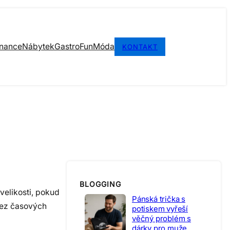
inance
Nábytek
Gastro
Fun
Móda
KONTAKT
BLOGGING
velikosti, pokud
Pánská trička s
 bez časových
potiskem vyřeší
věčný problém s
dárky pro muže