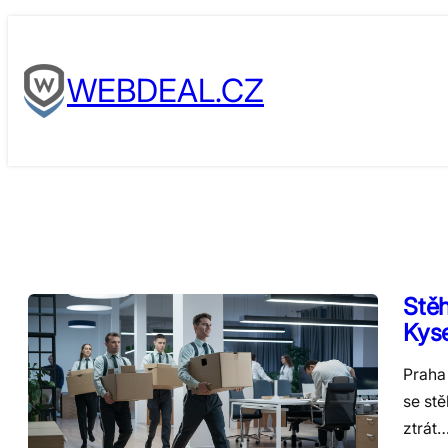
Skip
to
WEBDEAL.CZ
content
Stěh
Kyse
Praha 
se stě
ztrát