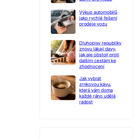
Výkup automobilů
jako rychlé řešení
prodeje vozu
Dluhopisy republiky
znovu lákají davy,
jak ale obstojí proti
dalším cestám ke
zhodnocení
Jak vybrat
zrnkovou kávu,
která vám doma
každé ráno udělá
radost